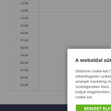
12:00
13:00
14:00
15:00
16:00
17:00
18:00
19:00
A weboldal süt
20:00
21:00
Oldalunk cookie-kat (
oldallátogatási szoká
22:00
amelyek marketing és 
23:00
szükségeseken kívül.
tudjuk megjeleníteni
cookie-kat.
MINDET EL