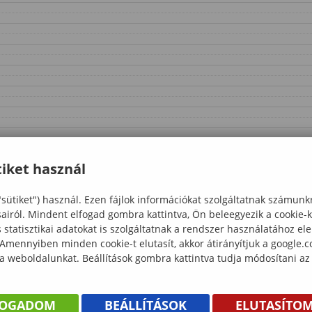
iket használ
"sütiket") használ. Ezen fájlok információkat szolgáltatnak számunk
sairól. Mindent elfogad gombra kattintva, Ön beleegyezik a cookie-
statisztikai adatokat is szolgáltatnak a rendszer használatához el
 Amennyiben minden cookie-t elutasít, akkor átirányítjuk a google.
 a weboldalunkat. Beállítások gombra kattintva tudja módosítani az
FOGADOM
BEÁLLÍTÁSOK
ELUTASÍTO