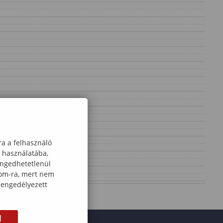
ra a felhasználó
k használatába,
engedhetetlenül
com-ra, mert nem
 engedélyezett
M