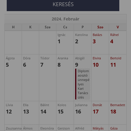
2024. Február
H
K
Sze
Cs
P
Szo
V
Ignác
Karolina
Balázs
Ráhel
1
2
3
4
Ágota
Dóra
Tódor
Aranka
Abigél
Elvira
Bertold
5
6
7
8
9
10
11
Diplom
aosztó
ünnepé
lyes
Kari
Tanács
ülés
Lívia
Ella
Bálint
Kolos
Julianna
Donát
Bernadett
12
13
14
15
16
17
18
Zsuzsanna
Álmos
Eleonóra
Gerzson
Alfréd
Mátyás
Géza