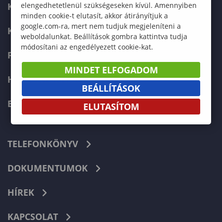
KARUNK
elengedhetetlenül szükségeseken kívül. Amennyiben
minden cookie-t elutasít, akkor átirányítjuk a
google.com-ra, mert nem tudjuk megjeleníteni a
KÉPZÉSEK
weboldalunkat. Beállítások gombra kattintva tudja
módosítani az engedélyezett cookie-kat.
FELVÉTELIZŐKNEK
MINDET ELFOGADOM
HALLGATÓKNAK
BEÁLLÍTÁSOK
ERASMUS+
ELUTASÍTOM
TELEFONKÖNYV
DOKUMENTUMOK
HÍREK
KAPCSOLAT