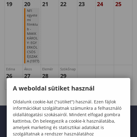
19
20
21
22
23
24
25
NFI
egyete
mi
filmklu
b -
MAKK
KÁROL
Y: EGY
ERKÖL
CSÖS
ÉJSZAK
A (1977)
Edina
Ákos
Elemér
Szökőnap
26
27
28
29
A weboldal sütiket használ
Oldalunk cookie-kat ("sütiket") használ. Ezen fájlok
információkat szolgáltatnak számunkra a felhasználó
oldallátogatási szokásairól. Mindent elfogad gombra
kattintva, Ön beleegyezik a cookie-k használatába,
amelyek marketing és statisztikai adatokat is
szolgáltatnak a rendszer használatához