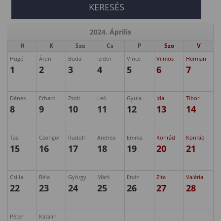
2024. Április
H
K
Sze
Cs
P
Szo
V
Hugó
Áron
Buda
Izidor
Vince
Vilmos
Herman
1
2
3
4
5
6
7
Dénes
Erhard
Zsolt
Leó
Gyula
Ida
Tibor
8
9
10
11
12
13
14
Tas
Csongor
Rudolf
Andrea
Emma
Konrád
Konrád
15
16
17
18
19
20
21
Csilla
Béla
György
Márk
Ervin
Zita
Valéria
22
23
24
25
26
27
28
Péter
Katalin