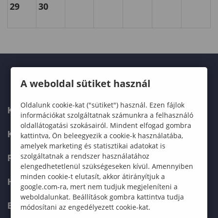
29
30
A weboldal sütiket használ
Oldalunk cookie-kat ("sütiket") használ. Ezen fájlok
KARUNK
információkat szolgáltatnak számunkra a felhasználó
oldallátogatási szokásairól. Mindent elfogad gombra
KÉPZÉSEK
kattintva, Ön beleegyezik a cookie-k használatába,
amelyek marketing és statisztikai adatokat is
szolgáltatnak a rendszer használatához
FELVÉTELIZŐKNEK
elengedhetetlenül szükségeseken kívül. Amennyiben
minden cookie-t elutasít, akkor átirányítjuk a
HALLGATÓKNAK
google.com-ra, mert nem tudjuk megjeleníteni a
weboldalunkat. Beállítások gombra kattintva tudja
ERASMUS+
módosítani az engedélyezett cookie-kat.