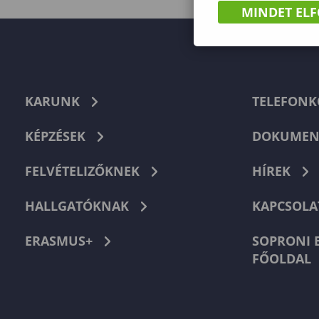
MINDET EL
KARUNK
TELEFON
KÉPZÉSEK
DOKUMEN
FELVÉTELIZŐKNEK
HÍREK
HALLGATÓKNAK
KAPCSOLA
ERASMUS+
SOPRONI 
FŐOLDAL