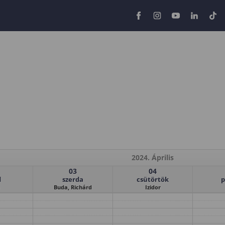
2024. Április
03
04
d
szerda
csütörtök
p
Buda, Richárd
Izidor