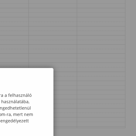
ra a felhasználó
k használatába,
engedhetetlenül
com-ra, mert nem
 engedélyezett