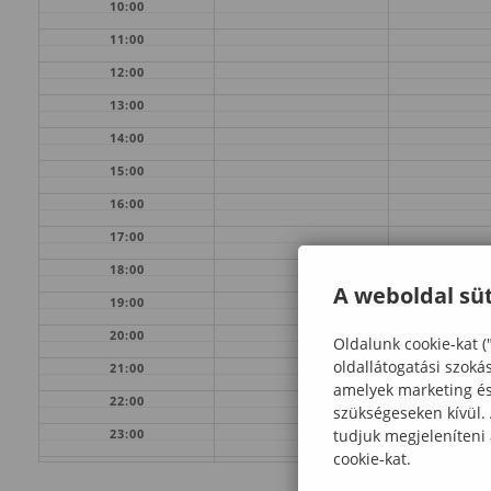
10:00
11:00
12:00
13:00
14:00
15:00
16:00
17:00
18:00
A weboldal süt
19:00
20:00
Oldalunk cookie-kat (
oldallátogatási szoká
21:00
amelyek marketing és 
22:00
szükségeseken kívül.
tudjuk megjeleníteni
23:00
cookie-kat.