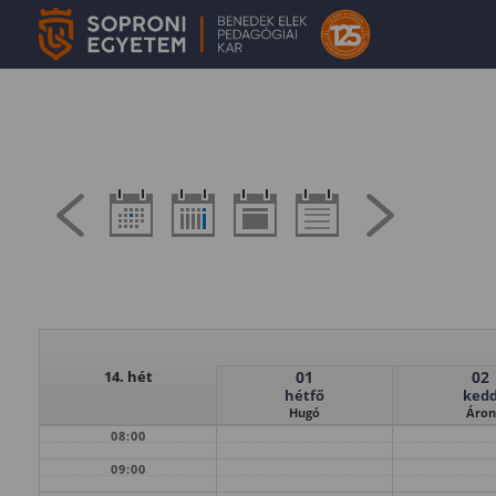
14. hét
01
02
hétfő
ked
Hugó
Áron
08:00
09:00