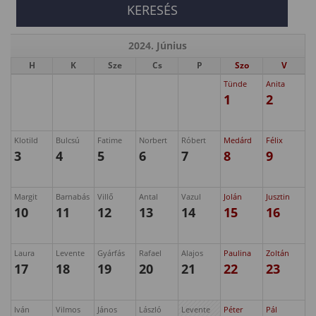
2024. Június
H
K
Sze
Cs
P
Szo
V
Tünde
Anita
1
2
Klotild
Bulcsú
Fatime
Norbert
Róbert
Medárd
Félix
3
4
5
6
7
8
9
Margit
Barnabás
Villő
Antal
Vazul
Jolán
Jusztin
10
11
12
13
14
15
16
Laura
Levente
Gyárfás
Rafael
Alajos
Paulina
Zoltán
17
18
19
20
21
22
23
Iván
Vilmos
János
László
Levente
Péter
Pál