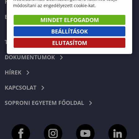
HALLGATÓKNAK
módosítani az engedélyezett cookie-kat.
ERASMUS+
MINDET ELFOGADOM
BEÁLLÍTÁSOK
TELEFONKÖNYV
ELUTASÍTOM
DOKUMENTUMOK
HÍREK
KAPCSOLAT
SOPRONI EGYETEM FŐOLDAL