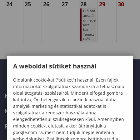
24
25
26
27
28
29
30
Diplom
aosztó
ünnepé
lyes
Kari
Tanács
ülés
A weboldal sütiket használ
Oldalunk cookie-kat ("sütiket") használ. Ezen fájlok
információkat szolgáltatnak számunkra a felhasználó
oldallátogatási szokásairól. Mindent elfogad gombra
KARUNK
kattintva, Ön beleegyezik a cookie-k használatába,
amelyek marketing és statisztikai adatokat is
KÉPZÉSEK
szolgáltatnak a rendszer használatához
elengedhetetlenül szükségeseken kívül. Amennyiben
FELVÉTELIZŐKNEK
minden cookie-t elutasít, akkor átirányítjuk a
google.com-ra, mert nem tudjuk megjeleníteni a
weboldalunkat. Beállítások gombra kattintva tudja