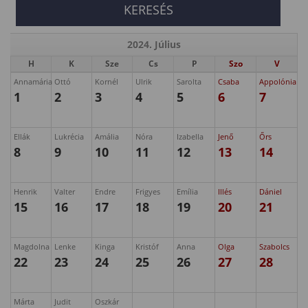
2024. Július
H
K
Sze
Cs
P
Szo
V
Annamária
Ottó
Kornél
Ulrik
Sarolta
Csaba
Appolónia
1
2
3
4
5
6
7
Ellák
Lukrécia
Amália
Nóra
Izabella
Jenő
Őrs
8
9
10
11
12
13
14
Henrik
Valter
Endre
Frigyes
Emília
Illés
Dániel
15
16
17
18
19
20
21
Magdolna
Lenke
Kinga
Kristóf
Anna
Olga
Szabolcs
22
23
24
25
26
27
28
Márta
Judit
Oszkár