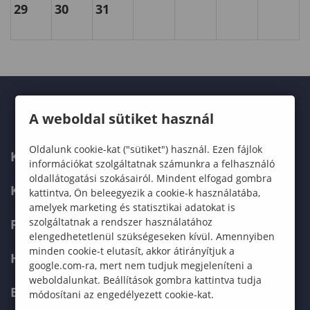
29
30
31
A weboldal sütiket használ
Oldalunk cookie-kat ("sütiket") használ. Ezen fájlok
KARUNK
információkat szolgáltatnak számunkra a felhasználó
oldallátogatási szokásairól. Mindent elfogad gombra
KÉPZÉSEK
kattintva, Ön beleegyezik a cookie-k használatába,
amelyek marketing és statisztikai adatokat is
szolgáltatnak a rendszer használatához
FELVÉTELIZŐKNEK
elengedhetetlenül szükségeseken kívül. Amennyiben
minden cookie-t elutasít, akkor átirányítjuk a
HALLGATÓKNAK
google.com-ra, mert nem tudjuk megjeleníteni a
weboldalunkat. Beállítások gombra kattintva tudja
ERASMUS+
módosítani az engedélyezett cookie-kat.