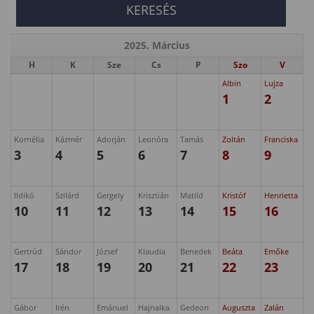
2025. Március
H
K
Sze
Cs
P
Szo
V
Albin
Lujza
1
2
Kornélia
Kázmér
Adorján
Leonóra
Tamás
Zoltán
Franciska
3
4
5
6
7
8
9
Ildikó
Szilárd
Gergely
Krisztián
Matild
Kristóf
Henrietta
10
11
12
13
14
15
16
Gertrúd
Sándor
József
Klaudia
Benedek
Beáta
Emőke
17
18
19
20
21
22
23
Gábor
Irén
Emánuel
Hajnalka
Gedeon
Auguszta
Zalán