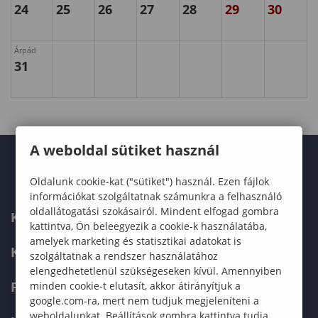
24
25
26
27
28
29
30
Árpád
31
A weboldal sütiket használ
Oldalunk cookie-kat ("sütiket") használ. Ezen fájlok
információkat szolgáltatnak számunkra a felhasználó
oldallátogatási szokásairól. Mindent elfogad gombra
KARUNK
kattintva, Ön beleegyezik a cookie-k használatába,
amelyek marketing és statisztikai adatokat is
KÉPZÉSEK
szolgáltatnak a rendszer használatához
elengedhetetlenül szükségeseken kívül. Amennyiben
FELVÉTELIZŐKNEK
minden cookie-t elutasít, akkor átirányítjuk a
google.com-ra, mert nem tudjuk megjeleníteni a
weboldalunkat. Beállítások gombra kattintva tudja