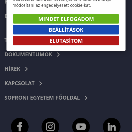
HALLGATÓKNAK
módosítani az engedélyezett cookie-kat.
ERASMUS+
MINDET ELFOGADOM
BEÁLLÍTÁSOK
TELEFONKÖNYV
ELUTASÍTOM
DOKUMENTUMOK
HÍREK
KAPCSOLAT
SOPRONI EGYETEM FŐOLDAL