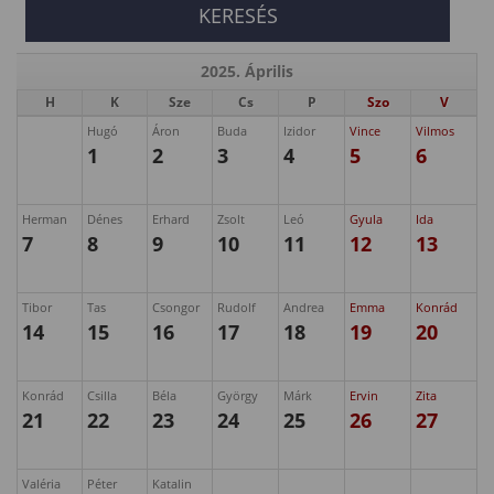
2025. Április
H
K
Sze
Cs
P
Szo
V
Hugó
Áron
Buda
Izidor
Vince
Vilmos
1
2
3
4
5
6
Herman
Dénes
Erhard
Zsolt
Leó
Gyula
Ida
7
8
9
10
11
12
13
Tibor
Tas
Csongor
Rudolf
Andrea
Emma
Konrád
14
15
16
17
18
19
20
Konrád
Csilla
Béla
György
Márk
Ervin
Zita
21
22
23
24
25
26
27
Valéria
Péter
Katalin