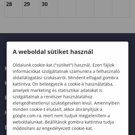
28
29
30
A weboldal sütiket használ
Oldalunk cookie-kat ("sütiket") használ. Ezen fájlok
KARUNK
információkat szolgáltatnak számunkra a felhasználó
oldallátogatási szokásairól. Mindent elfogad gombra
KÉPZÉSEK
kattintva, Ön beleegyezik a cookie-k használatába,
amelyek marketing és statisztikai adatokat is
szolgáltatnak a rendszer használatához
FELVÉTELIZŐKNEK
elengedhetetlenül szükségeseken kívül. Amennyiben
minden cookie-t elutasít, akkor átirányítjuk a
HALLGATÓKNAK
google.com-ra, mert nem tudjuk megjeleníteni a
weboldalunkat. Beállítások gombra kattintva tudja
ERASMUS+
módosítani az engedélyezett cookie-kat.