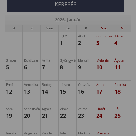
2026. Január
H
K
Sze
Cs
P
Szo
V
ÚJÉV
Ábel
Genovéva
Titusz
1
2
3
4
Simon
Boldizsár
Attila
Gyöngyvér
Marcell
Melánia
Ágota
5
6
7
8
9
10
11
Ernő
Veronika
Bódog
Lóránt
Gusztáv
Antal
Piroska
12
13
14
15
16
17
18
Sára
Sebestyén
Ágnes
Vince
Zelma
Timót
Pál
19
20
21
22
23
24
25
Vanda
Angelika
Károly
Adél
Martina
Marcella