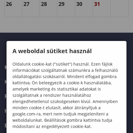
26
27
28
29
30
31
A weboldal sütiket használ
Oldalunk cookie-kat ("sütiket") használ. Ezen fájlok
KARUNK
információkat szolgáltatnak számunkra a felhasználó
oldallátogatási szokásairól. Mindent elfogad gombra
KÉPZÉSEK
kattintva, Ön beleegyezik a cookie-k használatába,
amelyek marketing és statisztikai adatokat is
szolgáltatnak a rendszer használatához
FELVÉTELIZŐKNEK
elengedhetetlenül szükségeseken kívül. Amennyiben
minden cookie-t elutasít, akkor átirányítjuk a
HALLGATÓKNAK
google.com-ra, mert nem tudjuk megjeleníteni a
weboldalunkat. Beállítások gombra kattintva tudja
ERASMUS+
módosítani az engedélyezett cookie-kat.