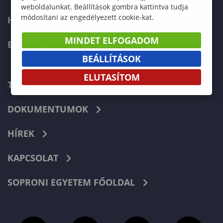
weboldalunkat. Beállítások gombra kattintva tudja
módosítani az engedélyezett cookie-kat.
HALLGATÓKNAK
MINDET ELFOGADOM
ERASMUS+
BEÁLLÍTÁSOK
ELUTASÍTOM
TELEFONKÖNYV
DOKUMENTUMOK
HÍREK
KAPCSOLAT
SOPRONI EGYETEM FŐOLDAL