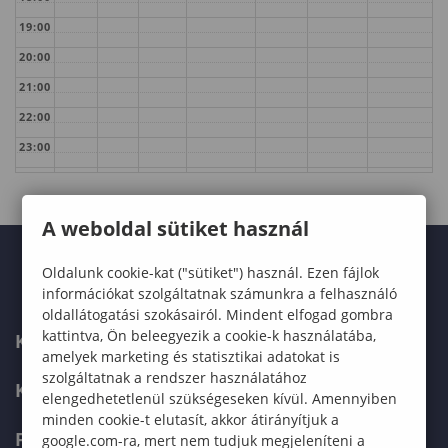
Ökofilozófiai
19:00
kérdések
20:00
21:00
22:00
23:00
A weboldal sütiket használ
Oldalunk cookie-kat ("sütiket") használ. Ezen fájlok
információkat szolgáltatnak számunkra a felhasználó
oldallátogatási szokásairól. Mindent elfogad gombra
kattintva, Ön beleegyezik a cookie-k használatába,
KARUNK
amelyek marketing és statisztikai adatokat is
szolgáltatnak a rendszer használatához
KÉPZÉSEK
elengedhetetlenül szükségeseken kívül. Amennyiben
minden cookie-t elutasít, akkor átirányítjuk a
FELVÉTELIZŐKNEK
google.com-ra, mert nem tudjuk megjeleníteni a