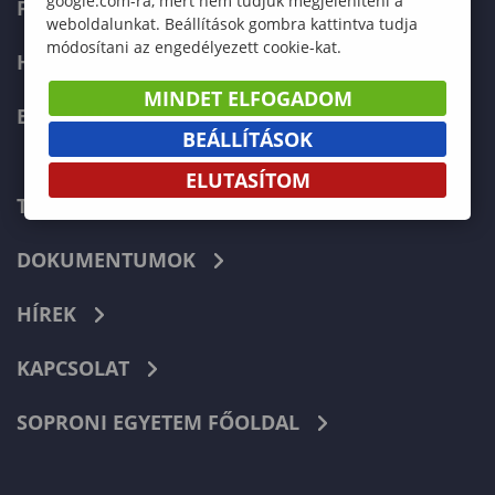
google.com-ra, mert nem tudjuk megjeleníteni a
FELVÉTELIZŐKNEK
weboldalunkat. Beállítások gombra kattintva tudja
módosítani az engedélyezett cookie-kat.
HALLGATÓKNAK
MINDET ELFOGADOM
ERASMUS+
BEÁLLÍTÁSOK
ELUTASÍTOM
TELEFONKÖNYV
DOKUMENTUMOK
HÍREK
KAPCSOLAT
SOPRONI EGYETEM FŐOLDAL