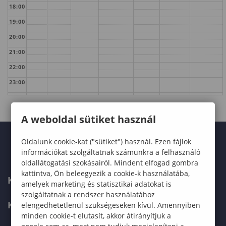
18:00
19:00
20:00
21:00
22:00
23:00
A weboldal sütiket használ
Oldalunk cookie-kat ("sütiket") használ. Ezen fájlok
információkat szolgáltatnak számunkra a felhasználó
oldallátogatási szokásairól. Mindent elfogad gombra
kattintva, Ön beleegyezik a cookie-k használatába,
KARUNK
amelyek marketing és statisztikai adatokat is
szolgáltatnak a rendszer használatához
KÉPZÉSEK
elengedhetetlenül szükségeseken kívül. Amennyiben
minden cookie-t elutasít, akkor átirányítjuk a