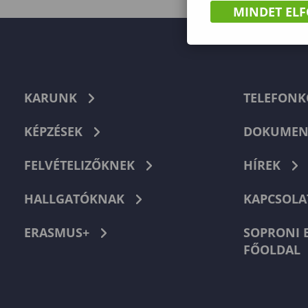
MINDET EL
KARUNK
TELEFON
KÉPZÉSEK
DOKUMEN
FELVÉTELIZŐKNEK
HÍREK
HALLGATÓKNAK
KAPCSOLA
ERASMUS+
SOPRONI 
FŐOLDAL