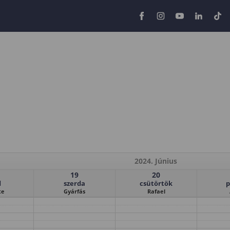
2024. Június
19
20
d
szerda
csütörtök
p
te
Gyárfás
Rafael