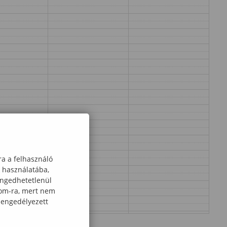
ra a felhasználó
k használatába,
engedhetetlenül
com-ra, mert nem
 engedélyezett