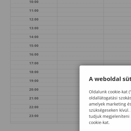
10:00
11:00
12:00
13:00
14:00
15:00
16:00
17:00
18:00
A weboldal süt
19:00
20:00
Oldalunk cookie-kat (
oldallátogatási szoká
21:00
amelyek marketing és 
22:00
szükségeseken kívül.
tudjuk megjeleníteni
23:00
cookie-kat.