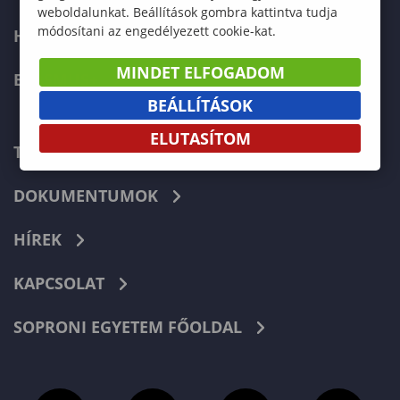
weboldalunkat. Beállítások gombra kattintva tudja
módosítani az engedélyezett cookie-kat.
HALLGATÓKNAK
MINDET ELFOGADOM
ERASMUS+
BEÁLLÍTÁSOK
ELUTASÍTOM
TELEFONKÖNYV
DOKUMENTUMOK
HÍREK
KAPCSOLAT
SOPRONI EGYETEM FŐOLDAL