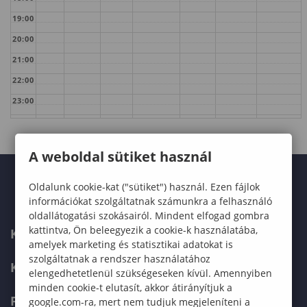
19:00
20:00
21:00
22:00
23:00
A weboldal sütiket használ
Oldalunk cookie-kat ("sütiket") használ. Ezen fájlok
információkat szolgáltatnak számunkra a felhasználó
oldallátogatási szokásairól. Mindent elfogad gombra
kattintva, Ön beleegyezik a cookie-k használatába,
KARUNK
amelyek marketing és statisztikai adatokat is
szolgáltatnak a rendszer használatához
KÉPZÉSEK
elengedhetetlenül szükségeseken kívül. Amennyiben
minden cookie-t elutasít, akkor átirányítjuk a
FELVÉTELIZŐKNEK
google.com-ra, mert nem tudjuk megjeleníteni a