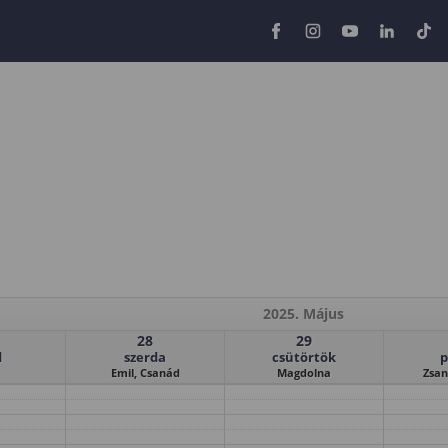
2025. Május
28
29
d
szerda
csütörtök
p
Emil, Csanád
Magdolna
Zsan