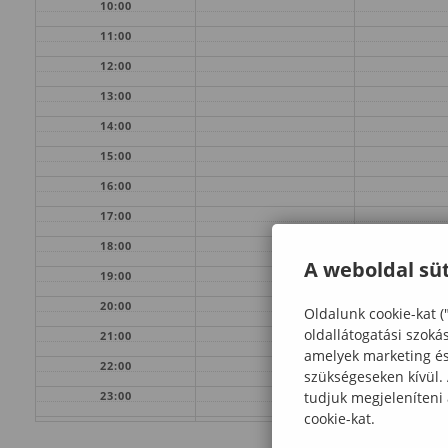
10:00
11:00
12:00
13:00
14:00
15:00
16:00
17:00
18:00
A weboldal süt
19:00
20:00
Oldalunk cookie-kat (
oldallátogatási szoká
21:00
amelyek marketing és 
22:00
szükségeseken kívül.
tudjuk megjeleníteni
23:00
cookie-kat.