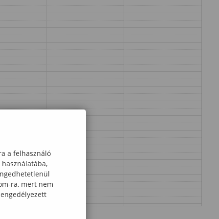
ra a felhasználó
k használatába,
engedhetetlenül
com-ra, mert nem
 engedélyezett