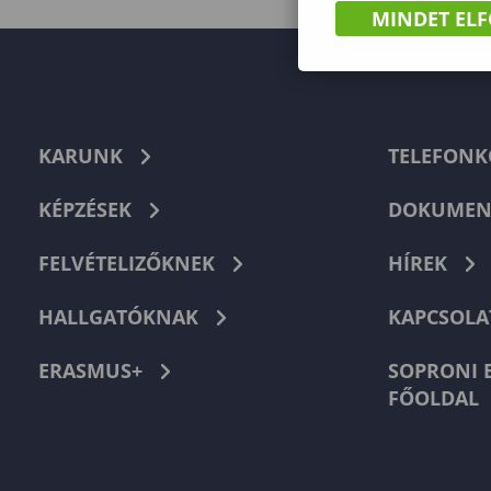
MINDET EL
KARUNK
TELEFON
KÉPZÉSEK
DOKUMEN
FELVÉTELIZŐKNEK
HÍREK
HALLGATÓKNAK
KAPCSOLA
ERASMUS+
SOPRONI 
FŐOLDAL