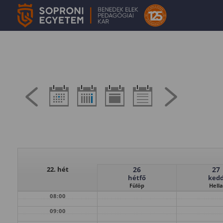
22. hét
26
27
hétfő
ked
Fülöp
Hella
08:00
09:00