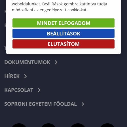
weboldalunkat. Beállítások gombra kattintva tudja
módosítani az engedélyezett cookie-kat.
HALLGATÓKNAK
MINDET ELFOGADOM
ERASMUS+
BEÁLLÍTÁSOK
ELUTASÍTOM
TELEFONKÖNYV
DOKUMENTUMOK
HÍREK
KAPCSOLAT
SOPRONI EGYETEM FŐOLDAL