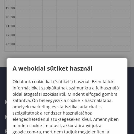
19:00
20:00
21:00
22:00
23:00
A weboldal sütiket használ
Oldalunk cookie-kat ("sütiket") használ. Ezen fájlok
információkat szolgáltatnak számunkra a felhasználó
oldallátogatási szokásairól. Mindent elfogad gombra
kattintva, Ön beleegyezik a cookie-k használatába,
KARUNK
amelyek marketing és statisztikai adatokat is
szolgáltatnak a rendszer használatához
KÉPZÉSEK
elengedhetetlenül szükségeseken kívül. Amennyiben
minden cookie-t elutasít, akkor átirányítjuk a
FELVÉTELIZŐKNEK
google.com-ra, mert nem tudjuk megjeleníteni a