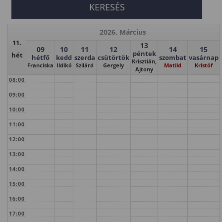
2026. Március
11.
13
09
10
11
12
14
15
péntek
hét
hétfő
kedd
szerda
csütörtök
szombat
vasárnap
Krisztián,
Franciska
Ildikó
Szilárd
Gergely
Matild
Kristóf
Ajtony
08:00
09:00
10:00
11:00
12:00
13:00
14:00
15:00
16:00
17:00