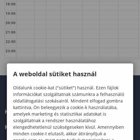
18:00
19:00
20:00
21:00
22:00
23:00
A weboldal sütiket használ
Oldalunk cookie-kat ("sütiket") használ. Ezen fájlok
információkat szolgáltatnak számunkra a felhasználó
oldallátogatási szokásairól. Mindent elfogad gombra
kattintva, Ön beleegyezik a cookie-k használatába,
KARUNK
amelyek marketing és statisztikai adatokat is
szolgáltatnak a rendszer használatához
KÉPZÉSEK
elengedhetetlenül szükségeseken kívül. Amennyiben
minden cookie-t elutasít, akkor átirányítjuk a