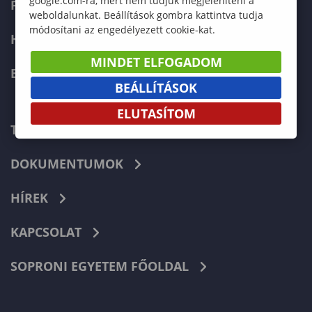
google.com-ra, mert nem tudjuk megjeleníteni a
FELVÉTELIZŐKNEK
weboldalunkat. Beállítások gombra kattintva tudja
módosítani az engedélyezett cookie-kat.
HALLGATÓKNAK
MINDET ELFOGADOM
ERASMUS+
BEÁLLÍTÁSOK
ELUTASÍTOM
TELEFONKÖNYV
DOKUMENTUMOK
HÍREK
KAPCSOLAT
SOPRONI EGYETEM FŐOLDAL