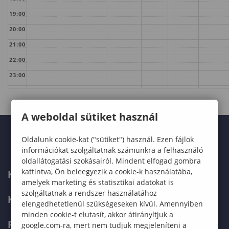
19:00
20:00
21:00
22:00
23:00
A weboldal sütiket használ
Oldalunk cookie-kat ("sütiket") használ. Ezen fájlok
információkat szolgáltatnak számunkra a felhasználó
oldallátogatási szokásairól. Mindent elfogad gombra
kattintva, Ön beleegyezik a cookie-k használatába,
KARUNK
amelyek marketing és statisztikai adatokat is
szolgáltatnak a rendszer használatához
KÉPZÉSEK
elengedhetetlenül szükségeseken kívül. Amennyiben
minden cookie-t elutasít, akkor átirányítjuk a
FELVÉTELIZŐKNEK
google.com-ra, mert nem tudjuk megjeleníteni a