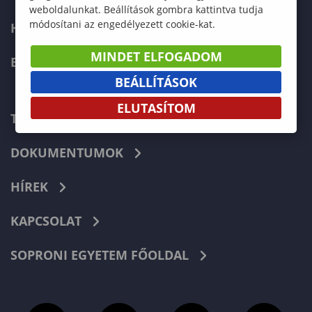
weboldalunkat. Beállítások gombra kattintva tudja
módosítani az engedélyezett cookie-kat.
HALLGATÓKNAK
MINDET ELFOGADOM
ERASMUS+
BEÁLLÍTÁSOK
ELUTASÍTOM
TELEFONKÖNYV
DOKUMENTUMOK
HÍREK
KAPCSOLAT
SOPRONI EGYETEM FŐOLDAL