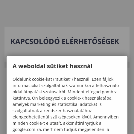
KAPCSOLÓDÓ ELÉRHETŐSÉGEK
A weboldal sütiket használ
Oldalunk cookie-kat ("sütiket") használ. Ezen fájlok
KAPCSOLÓDÓ TARTALMAK
információkat szolgáltatnak számunkra a felhasználó
oldallátogatási szokásairól. Mindent elfogad gombra
„A gyermekben rejlik a jövő – a
kattintva, Ön beleegyezik a cookie-k használatába,
pedagógiában a felelősség.”
amelyek marketing és statisztikai adatokat is
szolgáltatnak a rendszer használatához
elengedhetetlenül szükségeseken kívül. Amennyiben
Láthatatlan minták, maradandó hatások –
minden cookie-t elutasít, akkor átirányítjuk a
plenáris előadás az Apáczai Nyári
google.com-ra, mert nem tudjuk megjeleníteni a
Akadémián