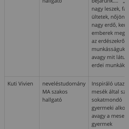
hallgató
bejárunk….” „H
nagy leszek, fát
ültetek, nőjön 
nagy erdő, kere
emberek megít
az erdészekről 
munkásságukró
avagy mit látun
erdei munkákb
Kuti Vivien
neveléstudomány
Inspiráló utazó
MA szakos
mesék által szü
hallgató
sokatmondó
gyermeki alkot
avagy a mese é
gyermek