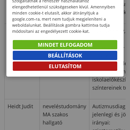
szolgáltatnak a rendszer használatához
szisztematikus
elengedhetetlenül szükségeseken kívül. Amennyiben
irodalmi átteki
minden cookie-t elutasít, akkor átirányítjuk a
google.com-ra, mert nem tudjuk megjeleníteni a
weboldalunkat. Beállítások gombra kattintva tudja
Maximovics
neveléstudomány
Piaci verseny, j
módosítani az engedélyezett cookie-kat.
Veronika
MA szakos
vagy valódi
MINDET ELFOGADOM
hallgató
támogatás? – 
és tanodák a
BEÁLLÍTÁSOK
gyermekek élet
ELUTASÍTOM
sajátosságainak
iskolaelőkészít
színtereinek tü
Heidt Judit
neveléstudomány
Autizmusdiagno
MA szakos
jelenlegi és jö
hallgató
irányai: