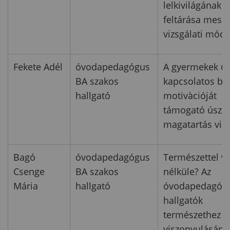
lelkivilágának
feltárása meser
vizsgálati móds
Fekete Adél
óvodapedagógus
A gyermekek ús
BA szakos
kapcsolatos be
hallgató
motivàcióját
támogató úszóo
magatartás vizs
Bagó
óvodapedagógus
Természettel v
Csenge
BA szakos
nélküle? Az
Mária
hallgató
óvodapedagóg
hallgatók
természethez v
viszonyulásána