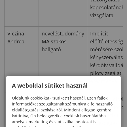
kapcsolatának
vizsgálata
Viczina
neveléstudomány
Implicit
Andrea
MA szakos
előítéletesség
hallgató
mérésére szolg
kényszerválasz
kérdőív validáci
pilotvizsgálat
eredményei
A weboldal sütiket használ
Oldalunk cookie-kat ("sütiket") használ. Ezen fájlok
Khirani Rea
gyógypedagógia
Fejlődési diszka
információkat szolgáltatnak számunkra a felhasználó
Zina
BA szakos
és kapcsolódó
oldallátogatási szokásairól. Mindent elfogad gombra
hallgató
matematikai
kattintva, Ön beleegyezik a cookie-k használatába,
amelyek marketing és statisztikai adatokat is
képességek: