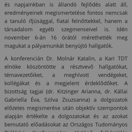
és napjainkban is állandó fejlődés alatt áll,
eredményeinek megismertetése fontos nemcsak
a tanuló ifjúsággal, fiatal felnőttekkel, hanem a
társadalom egyéb szegmenseivel is. Idén
november 6-án 16 órától mérethették meg
magukat a pályamunkát benyújtó hallgatók.
A konferencián Dr. Molnár Katalin, a Kari TDT
elnöke köszöntötte a résztvevő hallgatókat,
témavezetőiket, a meghívott vendégeket,
kollégákat és a megjelent érdeklődőket. A
bizottság tagjai (dr. Kitzinger Arianna, dr. Kállai
Gabriella Éva, Szilva Zsuzsanna) a dolgozatok
előzetes megismerése után objektív szempontok
alapján értékelte a dolgozatokat és az azokat
bemutató előadásokat az Országos Tudományos