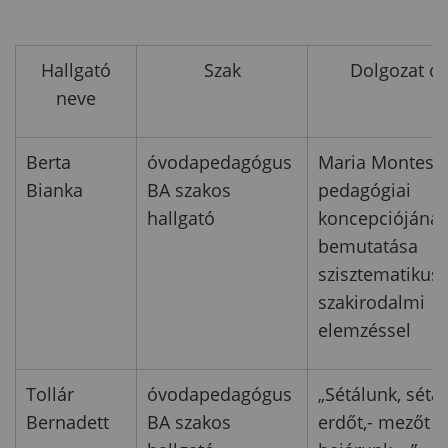
Hallgató
Szak
Dolgozat c
neve
Berta
óvodapedagógus
Maria Montesso
Bianka
BA szakos
pedagógiai
hallgató
koncepciójána
bemutatása
szisztematikus
szakirodalmi
elemzéssel
Tollár
óvodapedagógus
„Sétálunk, sétá
Bernadett
BA szakos
erdőt,- mezőt