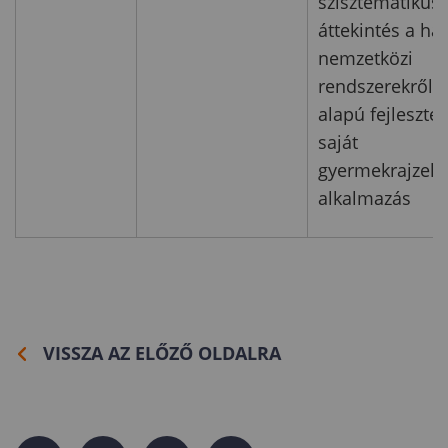
szisztematikus
áttekintés a haz
nemzetközi
rendszerekről, A
alapú fejleszté
saját
gyermekrajzel
alkalmazás
VISSZA AZ ELŐZŐ OLDALRA