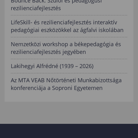
Bounce Back: Szülői és pedagógusi
rezilienciafejlesztés
LifeSkill- és rezilienciafejlesztés interaktív
pedagógiai eszközökkel az ágfalvi iskolában
Nemzetközi workshop a békepedagógia és
rezilienciafejlesztés jegyében
Lakihegyi Alfrédné (1939 – 2026)
Az MTA VEAB Nőtörténeti Munkabizottsága
konferenciája a Soproni Egyetemen