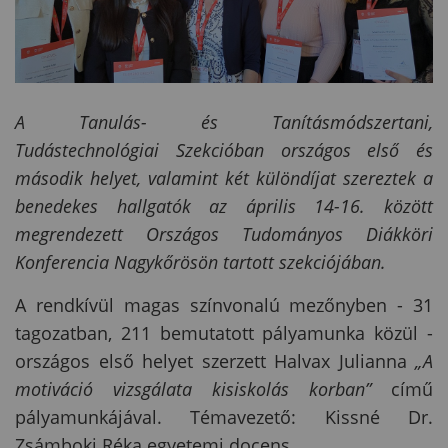
A Tanulás- és Tanításmódszertani,
Tudástechnológiai Szekcióban országos első és
második helyet, valamint két különdíjat szereztek a
benedekes hallgatók az április 14-16. között
megrendezett Országos Tudományos Diákköri
Konferencia Nagykőrösön tartott szekciójában.
A rendkívül magas színvonalú mezőnyben - 31
tagozatban, 211 bemutatott pályamunka közül -
országos első helyet szerzett Halvax Julianna
„A
motiváció vizsgálata kisiskolás korban”
című
pályamunkájával. Témavezető: Kissné Dr.
Zsámboki Réka egyetemi docens.