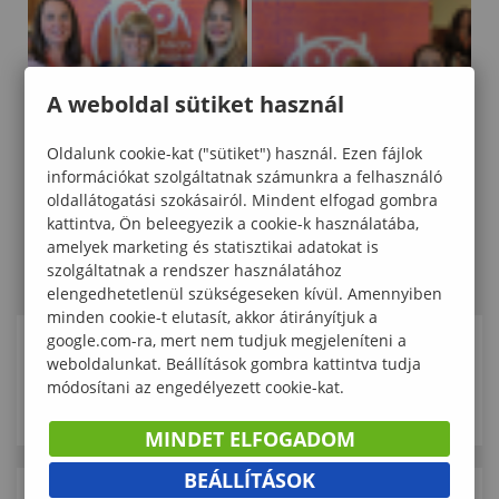
A weboldal sütiket használ
Oldalunk cookie-kat ("sütiket") használ. Ezen fájlok
információkat szolgáltatnak számunkra a felhasználó
oldallátogatási szokásairól. Mindent elfogad gombra
kattintva, Ön beleegyezik a cookie-k használatába,
amelyek marketing és statisztikai adatokat is
szolgáltatnak a rendszer használatához
elengedhetetlenül szükségeseken kívül. Amennyiben
minden cookie-t elutasít, akkor átirányítjuk a
google.com-ra, mert nem tudjuk megjeleníteni a
KAPCSOLÓDÓ ELÉRHETŐSÉGEK
weboldalunkat. Beállítások gombra kattintva tudja
módosítani az engedélyezett cookie-kat.
MINDET ELFOGADOM
BEÁLLÍTÁSOK