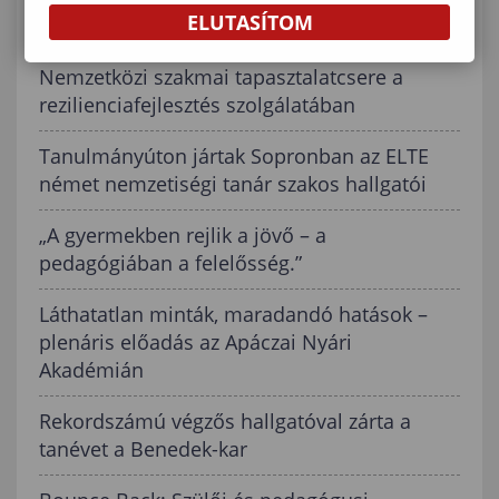
KAPCSOLÓDÓ TARTALMAK
ELUTASÍTOM
Nemzetközi szakmai tapasztalatcsere a
rezilienciafejlesztés szolgálatában
Tanulmányúton jártak Sopronban az ELTE
német nemzetiségi tanár szakos hallgatói
„A gyermekben rejlik a jövő – a
pedagógiában a felelősség.”
Láthatatlan minták, maradandó hatások –
plenáris előadás az Apáczai Nyári
Akadémián
Rekordszámú végzős hallgatóval zárta a
tanévet a Benedek-kar