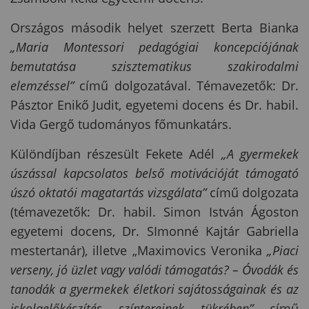
Országos második helyet szerzett Berta Bianka
„Maria Montessori pedagógiai koncepciójának
bemutatása szisztematikus szakirodalmi
elemzéssel”
című dolgozatával. Témavezetők: Dr.
Pásztor Enikő Judit, egyetemi docens és Dr. habil.
Vida Gergő tudományos főmunkatárs.
Különdíjban részesült Fekete Adél
„A gyermekek
úszással kapcsolatos belső motivációját támogató
úszó oktatói magatartás vizsgálata”
című dolgozata
(témavezetők: Dr. habil. Simon István Ágoston
egyetemi docens, Dr. SImonné Kajtár Gabriella
mestertanár), illetve „Maximovics Veronika
„Piaci
verseny, jó üzlet vagy valódi támogatás? – Óvodák és
tanodák a gyermekek életkori sajátosságainak és az
iskolaelőkészítés színtereinek tükrében”
című