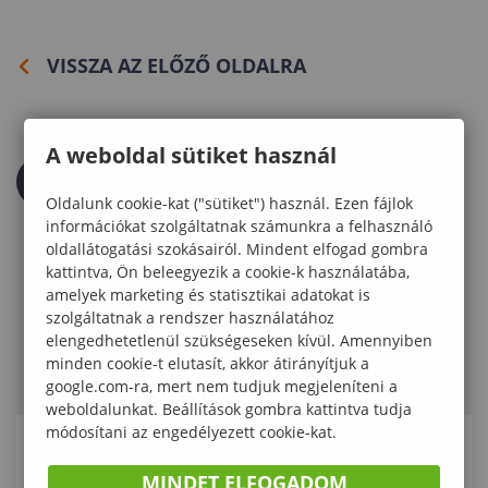
VISSZA AZ ELŐZŐ OLDALRA
A weboldal sütiket használ
Oldalunk cookie-kat ("sütiket") használ. Ezen fájlok
információkat szolgáltatnak számunkra a felhasználó
oldallátogatási szokásairól. Mindent elfogad gombra
kattintva, Ön beleegyezik a cookie-k használatába,
amelyek marketing és statisztikai adatokat is
szolgáltatnak a rendszer használatához
elengedhetetlenül szükségeseken kívül. Amennyiben
minden cookie-t elutasít, akkor átirányítjuk a
google.com-ra, mert nem tudjuk megjeleníteni a
weboldalunkat. Beállítások gombra kattintva tudja
módosítani az engedélyezett cookie-kat.
KAPCSOLÓDÓ ELÉRHETŐSÉGEK
MINDET ELFOGADOM