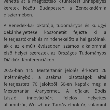
vehette át a megtisztelő kitüntetést ünnepélyes
keretek között Budapesten, a Zeneakadémia
dísztermében.
A Benedek-kar oktatója, tudományos és külügyi
dékánhelyettese köszönetét fejezte ki a
felterjesztőknek és mindenekelőtt a hallgatóinak,
akik az elmúlt évtizedben számos alkalommal
első helyet szereztek az Országos Tudományos
Diákköri Konferenciákon.
2023-ban 115 Mestertanár jelölés érkezett 26
intézményből, a szakmai bizottságok által
felterjesztett 70 jelöltből 50-en kapták meg a
Mestertanár Aranyérmet. A díjakat Bódis
László innovációért felelős helyettes
államtitkár, Weiszburg Tamás elnök úr, valamint