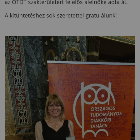
az OTDT szakterületért felelős alelnöke adta át.
A kitüntetéshez sok szeretettel gratulálunk!