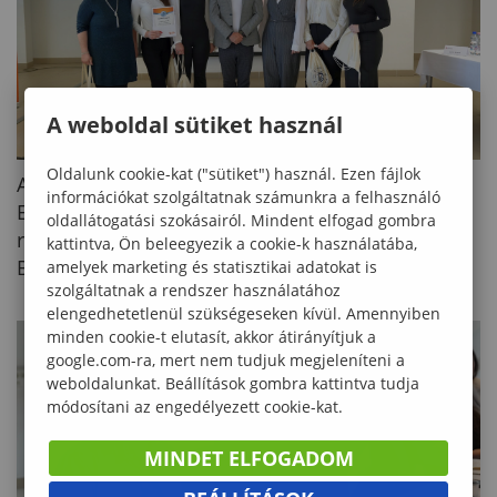
A weboldal sütiket használ
Oldalunk cookie-kat ("sütiket") használ. Ezen fájlok
A rendezvényen köszöntőt mondott: dr. Pásztor
információkat szolgáltatnak számunkra a felhasználó
Enikő, a Soproni Egyetem oktatási
oldallátogatási szokásairól. Mindent elfogad gombra
rektorhelyettese és dr. habil. Varga László, a
kattintva, Ön beleegyezik a cookie-k használatába,
Benedek Elek Pedagógiai Kar dékánja.
amelyek marketing és statisztikai adatokat is
szolgáltatnak a rendszer használatához
elengedhetetlenül szükségeseken kívül. Amennyiben
minden cookie-t elutasít, akkor átirányítjuk a
google.com-ra, mert nem tudjuk megjeleníteni a
weboldalunkat. Beállítások gombra kattintva tudja
módosítani az engedélyezett cookie-kat.
MINDET ELFOGADOM