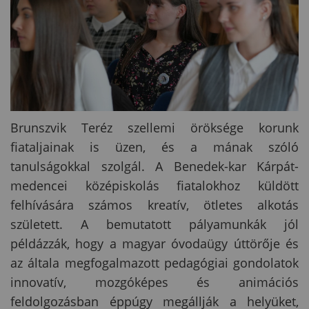
Brunszvik Teréz szellemi öröksége korunk
fiataljainak is üzen, és a mának szóló
tanulságokkal szolgál. A Benedek-kar Kárpát-
medencei középiskolás fiatalokhoz küldött
felhívására számos kreatív, ötletes alkotás
született. A bemutatott pályamunkák jól
példázzák, hogy a magyar óvodaügy úttörője és
az általa megfogalmazott pedagógiai gondolatok
innovatív, mozgóképes és animációs
feldolgozásban éppúgy megállják a helyüket,