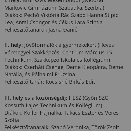
I. hely:
Brunszvik Mesemondói (Svetozar
Markovic Gimnázium, Szabadka, Szerbia)
Diákok: Pechó Viktória Rác Szabó Hanna Stipić
Lea, Antal Csongor és Cékus Lara Szintia
Felkészítőtanáruk Jasna Đanić
II. hely:
Jövőformálók a gyermekekért (Heves
Vármegyei Szakképzési Centrum Március 15.
Technikum, Szakképző Iskola és Kollégium)
Diákok: Cserháti Csenge, Deme Kleopátra, Deme
Natália, és Pálhalmi Fruzsina.
Felkészítő tanár: Kocsisné Birkás Edit
III. hely és a közönségdíj:
HESZ (Győri SZC
Kossuth Lajos Technikum és Kollégium)
Diákok: Koller Hajnalka, Takács Eszter és Veres
Szófia
Felkészítőtanáraik: Szabó Veronika, Török Zsolt