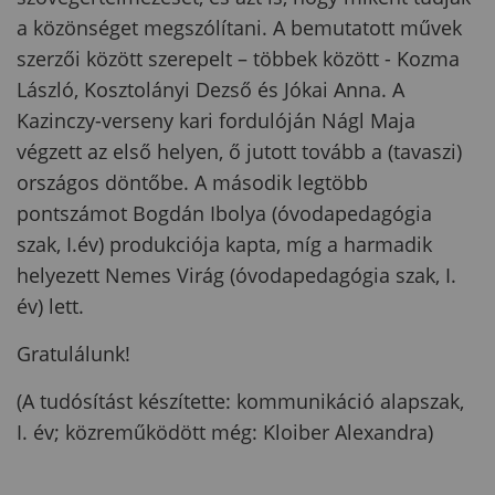
a közönséget megszólítani. A bemutatott művek
szerzői között szerepelt – többek között - Kozma
László, Kosztolányi Dezső és Jókai Anna. A
Kazinczy-verseny kari fordulóján Nágl Maja
végzett az első helyen, ő jutott tovább a (tavaszi)
országos döntőbe. A második legtöbb
pontszámot Bogdán Ibolya (óvodapedagógia
szak, I.év) produkciója kapta, míg a harmadik
helyezett Nemes Virág (óvodapedagógia szak, I.
év) lett.
Gratulálunk!
(A tudósítást készítette: kommunikáció alapszak,
I. év; közreműködött még: Kloiber Alexandra)