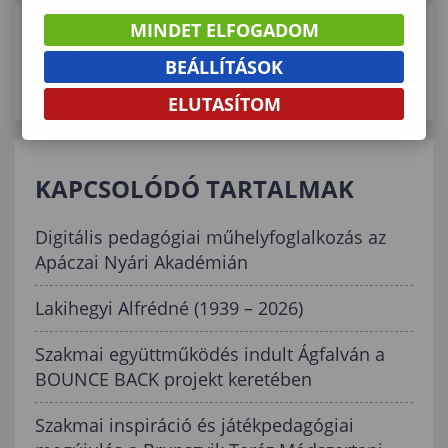
MINDET ELFOGADOM
KAPCSOLÓDÓ ELÉRHETŐSÉGEK
BEÁLLÍTÁSOK
ELUTASÍTOM
KAPCSOLÓDÓ TARTALMAK
Digitális pedagógiai műhelyfoglalkozás az
Apáczai Nyári Akadémián
Lakihegyi Alfrédné (1939 – 2026)
Szakmai együttműködés indult Ágfalván a
BOUNCE BACK projekt keretében
Szakmai inspiráció és játékpedagógiai