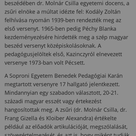
beszédében dr. Molnár Csilla egyetemi docens, a
zsűri elnöke a múltat idézte fel: Kodály Zoltán
felhívása nyomán 1939-ben rendezték meg az
első versenyt. 1965-ben pedig Péchy Blanka
kezdeményezésére hirdették meg a szép magyar
beszéd versenyt középiskolásoknak. A
pedagógusjelöltek első, Kazinczyról elnevezett
versenye 1973-ban volt Pécsett.
A Soproni Egyetem Benedek Pedagógiai Karán
megtartott versenyre 17 hallgató jelentkezett.
Mindannyian egy szabadon választott, 20-21.
századi magyar esszét vagy értekezést
hangosítottak meg. A zsűri (dr. Molnár Csilla, dr.
Frang Gizella és Kloiber Alexandra) értékelte
például az előadók artikulációját, megszólalását,
szövegértelmezését, és azt is, hogy miként tudják