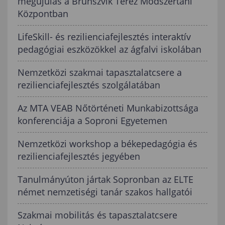
megújulás a Brunszvik Teréz Módszertani
Központban
LifeSkill- és rezilienciafejlesztés interaktív
pedagógiai eszközökkel az ágfalvi iskolában
Nemzetközi szakmai tapasztalatcsere a
rezilienciafejlesztés szolgálatában
Az MTA VEAB Nőtörténeti Munkabizottsága
konferenciája a Soproni Egyetemen
Nemzetközi workshop a békepedagógia és
rezilienciafejlesztés jegyében
Tanulmányúton jártak Sopronban az ELTE
német nemzetiségi tanár szakos hallgatói
Szakmai mobilitás és tapasztalatcsere