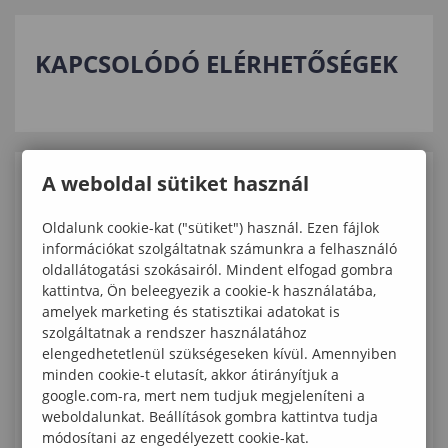
KAPCSOLÓDÓ ELÉRHETŐSÉGEK
A weboldal sütiket használ
KAPCSOLÓDÓ TARTALMAK
Oldalunk cookie-kat ("sütiket") használ. Ezen fájlok
Digitális pedagógiai műhelyfoglalkozás az
információkat szolgáltatnak számunkra a felhasználó
oldallátogatási szokásairól. Mindent elfogad gombra
Apáczai Nyári Akadémián
kattintva, Ön beleegyezik a cookie-k használatába,
amelyek marketing és statisztikai adatokat is
Szakmai együttműködés indult Ágfalván a
szolgáltatnak a rendszer használatához
BOUNCE BACK projekt keretében
elengedhetetlenül szükségeseken kívül. Amennyiben
minden cookie-t elutasít, akkor átirányítjuk a
Nemzetközi workshop a békepedagógia és
google.com-ra, mert nem tudjuk megjeleníteni a
rezilienciafejlesztés jegyében
weboldalunkat. Beállítások gombra kattintva tudja
módosítani az engedélyezett cookie-kat.