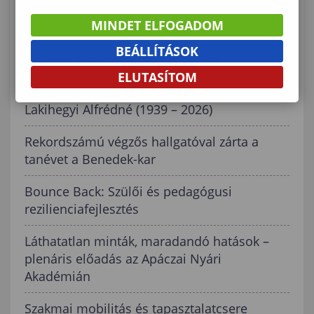
Tanulmányúton jártak Sopronban az ELTE
MINDET ELFOGADOM
német nemzetiségi tanár szakos hallgatói
BEÁLLÍTÁSOK
Nemzeti felsőoktatási ösztöndíj a 2026/2027.
ELUTASÍTOM
tanévre
Lakihegyi Alfrédné (1939 – 2026)
Rekordszámú végzős hallgatóval zárta a
tanévet a Benedek-kar
Bounce Back: Szülői és pedagógusi
rezilienciafejlesztés
Láthatatlan minták, maradandó hatások –
plenáris előadás az Apáczai Nyári
Akadémián
Szakmai mobilitás és tapasztalatcsere