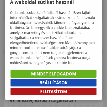
A weboldal sütiket használ
Oldalunk cookie-kat ("sütiket") használ. Ezen fájlok
információkat szolgáltatnak számunkra a felhasználó
oldallátogatási szokásairól. Mindent elfogad gombra
kattintva, Ön beleegyezik a cookie-k használatába,
KAPCSOLÓDÓ ELÉRHETŐSÉGEK
amelyek marketing és statisztikai adatokat is
szolgáltatnak a rendszer használatához
elengedhetetlenül szükségeseken kívül. Amennyiben
minden cookie-t elutasít, akkor átirányítjuk a
google.com-ra, mert nem tudjuk megjeleníteni a
weboldalunkat. Beállítások gombra kattintva tudja
módosítani az engedélyezett cookie-kat.
KAPCSOLÓDÓ TARTALMAK
MINDET ELFOGADOM
LifeSkill- és rezilienciafejlesztés interaktív
BEÁLLÍTÁSOK
pedagógiai eszközökkel az ágfalvi iskolában
ELUTASÍTOM
Nemzetközi szakmai tapasztalatcsere a
rezilienciafejlesztés szolgálatában