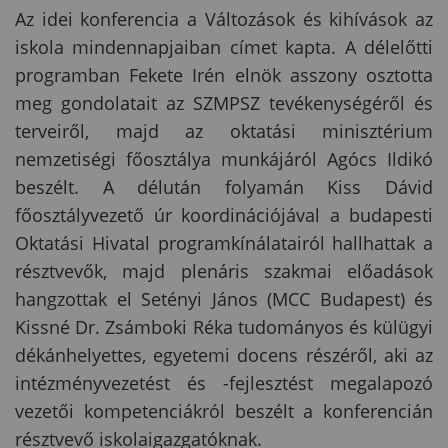
Az idei konferencia a Változások és kihívások az
iskola mindennapjaiban címet kapta. A délelőtti
programban Fekete Irén elnök asszony osztotta
meg gondolatait az SZMPSZ tevékenységéről és
terveiről, majd az oktatási minisztérium
nemzetiségi főosztálya munkájáról Agócs Ildikó
beszélt. A délután folyamán Kiss Dávid
főosztályvezető úr koordinációjával a budapesti
Oktatási Hivatal programkínálatairól hallhattak a
résztvevők, majd plenáris szakmai előadások
hangzottak el Setényi János (MCC Budapest) és
Kissné Dr. Zsámboki Réka tudományos és külügyi
dékánhelyettes, egyetemi docens részéről, aki az
intézményvezetést és -fejlesztést megalapozó
vezetői kompetenciákról beszélt a konferencián
résztvevő iskolaigazgatóknak.