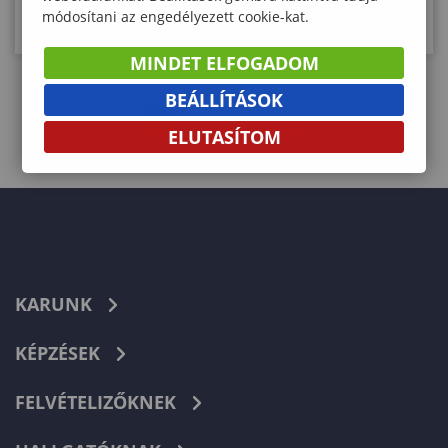
módosítani az engedélyezett cookie-kat.
pedagógiában a felelősség.”
MINDET ELFOGADOM
BEÁLLÍTÁSOK
1
2
3
›
»
ELUTASÍTOM
KARUNK
KÉPZÉSEK
FELVÉTELIZŐKNEK