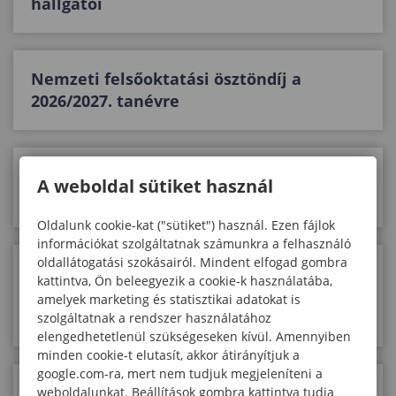
hallgatói
Nemzeti felsőoktatási ösztöndíj a
2026/2027. tanévre
Bounce Back: Szülői és pedagógusi
A weboldal sütiket használ
rezilienciafejlesztés
Oldalunk cookie-kat ("sütiket") használ. Ezen fájlok
információkat szolgáltatnak számunkra a felhasználó
oldallátogatási szokásairól. Mindent elfogad gombra
LifeSkill- és rezilienciafejlesztés
kattintva, Ön beleegyezik a cookie-k használatába,
interaktív pedagógiai eszközökkel az
amelyek marketing és statisztikai adatokat is
ágfalvi iskolában
szolgáltatnak a rendszer használatához
elengedhetetlenül szükségeseken kívül. Amennyiben
minden cookie-t elutasít, akkor átirányítjuk a
google.com-ra, mert nem tudjuk megjeleníteni a
„A gyermekben rejlik a jövő – a
weboldalunkat. Beállítások gombra kattintva tudja