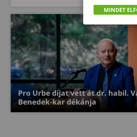
MINDET EL
Pro Urbe díjat vett át dr. habil. 
Benedek-kar dékánja