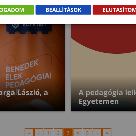
FOGADOM
BEÁLLÍTÁSOK
ELUTASÍTO
Varga László, a
A pedagógia le
Egyetemen
«
‹
1
2
3
4
5
›
»