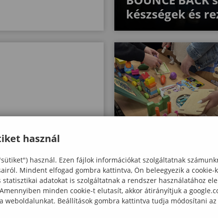
készségek és rez
iket használ
"sütiket") használ. Ezen fájlok információkat szolgáltatnak számunk
 énekes
Eeőadás a fajátékok
sairól. Mindent elfogad gombra kattintva, Ön beleegyezik a cookie-
urzus a Soproni
pedagógiai szerepérő
statisztikai adatokat is szolgáltatnak a rendszer használatához el
men
Benedek Elek Pedagó
 Amennyiben minden cookie-t elutasít, akkor átirányítjuk a google.
 a weboldalunkat. Beállítások gombra kattintva tudja módosítani az
Karon