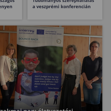
rszágos
Tudományos szerepvállalás
enyen
a veszprémi konferencián
akmai nap: életvezetési