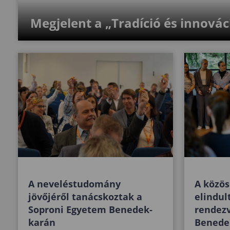
Megjelent a „Tradíció és innovác
A neveléstudomány
A közös
jövőjéről tanácskoztak a
elindul
Soproni Egyetem Benedek-
rendez
karán
Benedek