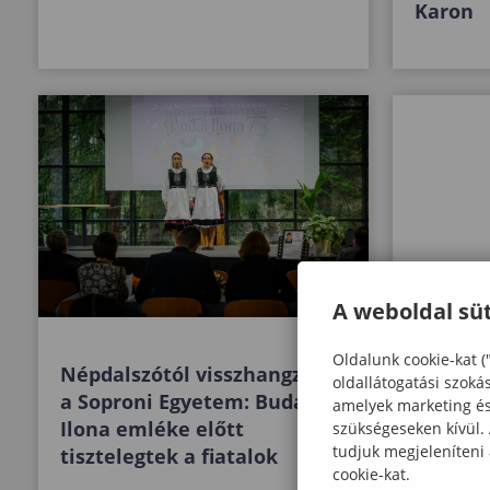
Karon
A weboldal süt
Oldalunk cookie-kat (
Népdalszótól visszhangzott
Pásztor
oldallátogatási szoká
a Soproni Egyetem: Budai
mesterk
amelyek marketing és 
Ilona emléke előtt
Egyete
szükségeseken kívül.
tudjuk megjeleníteni
tisztelegtek a fiatalok
cookie-kat.