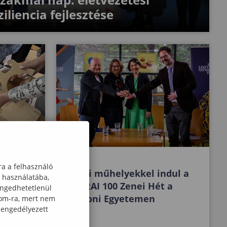
iliencia fejlesztése
ra a felhasználó
Zenei műhelyekkel indul a
k használatába,
l a
FORRAI 100 Zenei Hét a
engedhetetlenül
giai
Soproni Egyetemen
com-ra, mert nem
 engedélyezett