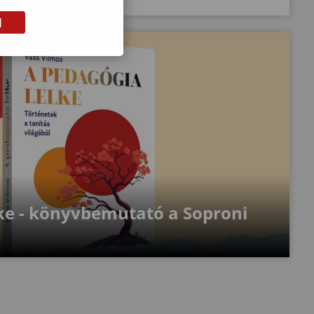
M
lke - könyvbemutató a Soproni