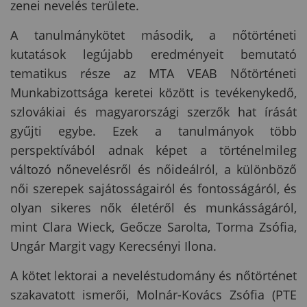
zenei nevelés területe.
A tanulmánykötet második, a nőtörténeti
kutatások legújabb eredményeit bemutató
tematikus része az MTA VEAB Nőtörténeti
Munkabizottsága keretei között is tevékenykedő,
szlovákiai és magyarországi szerzők hat írását
gyűjti egybe. Ezek a tanulmányok több
perspektívából adnak képet a történelmileg
változó nőnevelésről és nőideálról, a különböző
női szerepek sajátosságairól és fontosságáról, és
olyan sikeres nők életéről és munkásságáról,
mint Clara Wieck, Geőcze Sarolta, Torma Zsófia,
Ungár Margit vagy Kerecsényi Ilona.
A kötet lektorai a neveléstudomány és nőtörténet
szakavatott ismerői, Molnár-Kovács Zsófia (PTE