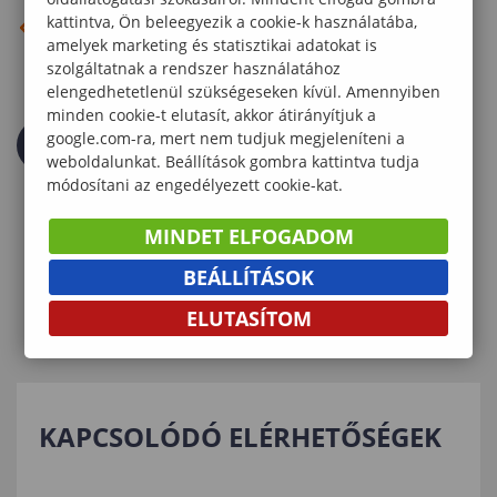
kattintva, Ön beleegyezik a cookie-k használatába,
VISSZA AZ ELŐZŐ OLDALRA
amelyek marketing és statisztikai adatokat is
szolgáltatnak a rendszer használatához
elengedhetetlenül szükségeseken kívül. Amennyiben
minden cookie-t elutasít, akkor átirányítjuk a
google.com-ra, mert nem tudjuk megjeleníteni a
weboldalunkat. Beállítások gombra kattintva tudja
módosítani az engedélyezett cookie-kat.
MINDET ELFOGADOM
BEÁLLÍTÁSOK
ELUTASÍTOM
KAPCSOLÓDÓ ELÉRHETŐSÉGEK