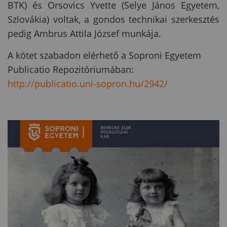
BTK) és Orsovics Yvette (Selye János Egyetem,
Szlovákia) voltak, a gondos technikai szerkesztés
pedig Ambrus Attila József munkája.
A kötet szabadon elérhető a Soproni Egyetem
Publicatio Repozitóriumában:
http://publicatio.uni-sopron.hu/2942/