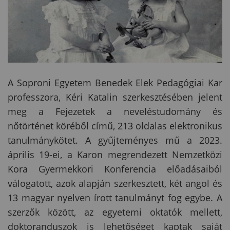
A Soproni Egyetem Benedek Elek Pedagógiai Kar
professzora, Kéri Katalin szerkesztésében jelent
meg a Fejezetek a neveléstudomány és
nőtörténet köréből című, 213 oldalas elektronikus
tanulmánykötet. A gyűjteményes mű a 2023.
április 19-ei, a Karon megrendezett Nemzetközi
Kora Gyermekkori Konferencia előadásaiból
válogatott, azok alapján szerkesztett, két angol és
13 magyar nyelven írott tanulmányt fog egybe. A
szerzők között, az egyetemi oktatók mellett,
doktoranduszok is lehetőséget kaptak saját