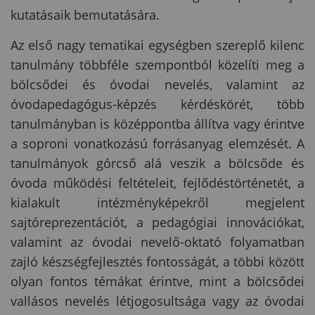
kutatásaik bemutatására.
Az első nagy tematikai egységben szereplő kilenc
tanulmány többféle szempontból közelíti meg a
bölcsődei és óvodai nevelés, valamint az
óvodapedagógus-képzés kérdéskörét, több
tanulmányban is középpontba állítva vagy érintve
a soproni vonatkozású forrásanyag elemzését. A
tanulmányok górcső alá veszik a bölcsőde és
óvoda működési feltételeit, fejlődéstörténetét, a
kialakult intézményképekről megjelent
sajtóreprezentációt, a pedagógiai innovációkat,
valamint az óvodai nevelő-oktató folyamatban
zajló készségfejlesztés fontosságát, a többi között
olyan fontos témákat érintve, mint a bölcsődei
vallásos nevelés létjogosultsága vagy az óvodai