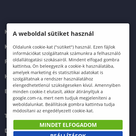
KARUNK
A weboldal sütiket használ
KÉPZÉSEK
Oldalunk cookie-kat ("sütiket") használ. Ezen fájlok
információkat szolgáltatnak számunkra a felhasználó
oldallátogatási szokásairól. Mindent elfogad gombra
FELVÉTELIZŐKNEK
kattintva, Ön beleegyezik a cookie-k használatába,
amelyek marketing és statisztikai adatokat is
HALLGATÓKNAK
szolgáltatnak a rendszer használatához
elengedhetetlenül szükségeseken kívül. Amennyiben
ERASMUS+
minden cookie-t elutasít, akkor átirányítjuk a
google.com-ra, mert nem tudjuk megjeleníteni a
weboldalunkat. Beállítások gombra kattintva tudja
módosítani az engedélyezett cookie-kat.
TELEFONKÖNYV
MINDET ELFOGADOM
DOKUMENTUMOK
BEÁLLÍTÁSOK