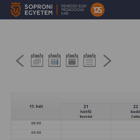
17. hét
21
22
hétfő
ked
Konrád
Csilla
08:00
09:00