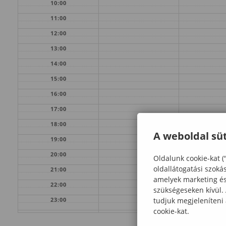
10:00
11:00
12:00
13:00
14:00
15:00
16:00
17:00
18:00
A weboldal süt
19:00
20:00
Oldalunk cookie-kat (
oldallátogatási szoká
21:00
amelyek marketing és 
22:00
szükségeseken kívül.
tudjuk megjeleníteni
23:00
cookie-kat.