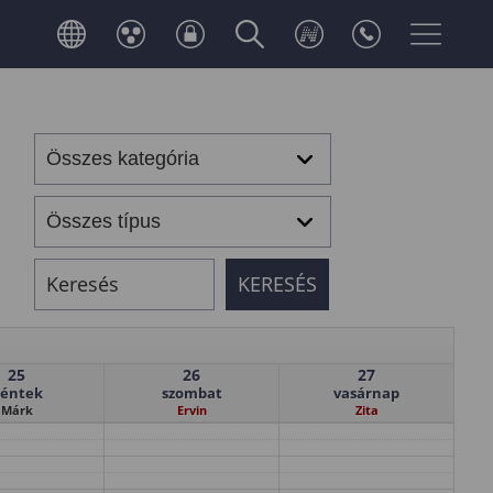
25
26
27
éntek
szombat
vasárnap
Márk
Ervin
Zita