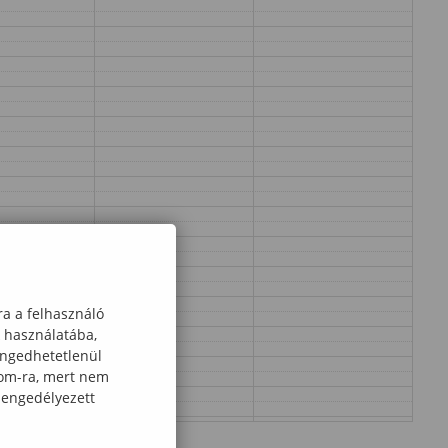
ra a felhasználó
k használatába,
engedhetetlenül
com-ra, mert nem
 engedélyezett