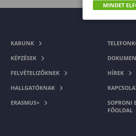
MINDET EL
KARUNK
TELEFON
KÉPZÉSEK
DOKUMEN
FELVÉTELIZŐKNEK
HÍREK
HALLGATÓKNAK
KAPCSOLA
ERASMUS+
SOPRONI 
FŐOLDAL