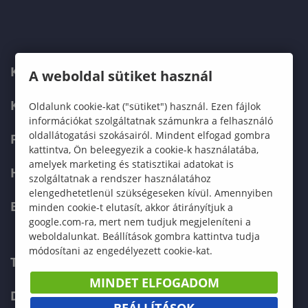
KARUNK
A weboldal sütiket használ
KÉPZÉSEK
Oldalunk cookie-kat ("sütiket") használ. Ezen fájlok
információkat szolgáltatnak számunkra a felhasználó
oldallátogatási szokásairól. Mindent elfogad gombra
FELVÉTELIZŐKNEK
kattintva, Ön beleegyezik a cookie-k használatába,
amelyek marketing és statisztikai adatokat is
HALLGATÓKNAK
szolgáltatnak a rendszer használatához
elengedhetetlenül szükségeseken kívül. Amennyiben
ERASMUS+
minden cookie-t elutasít, akkor átirányítjuk a
google.com-ra, mert nem tudjuk megjeleníteni a
weboldalunkat. Beállítások gombra kattintva tudja
módosítani az engedélyezett cookie-kat.
TELEFONKÖNYV
MINDET ELFOGADOM
DOKUMENTUMOK
BEÁLLÍTÁSOK