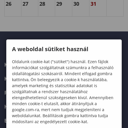
26
27
28
29
30
31
A weboldal sütiket használ
Oldalunk cookie-kat ("sütiket") használ. Ezen fájlok
KARUNK
információkat szolgáltatnak számunkra a felhasználó
oldallátogatási szokásairól. Mindent elfogad gombra
KÉPZÉSEK
kattintva, Ön beleegyezik a cookie-k használatába,
amelyek marketing és statisztikai adatokat is
szolgáltatnak a rendszer használatához
FELVÉTELIZŐKNEK
elengedhetetlenül szükségeseken kívül. Amennyiben
minden cookie-t elutasít, akkor átirányítjuk a
HALLGATÓKNAK
google.com-ra, mert nem tudjuk megjeleníteni a
weboldalunkat. Beállítások gombra kattintva tudja
ERASMUS+
módosítani az engedélyezett cookie-kat.