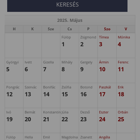
2025. Május
H
K
Sze
Cs
P
Szo
V
Fülöp
Zsigmond
Tímea
Mónika
1
2
3
4
Györgyi
Ivett
Gizella
Mihály
Gergely
Ármin
Ferenc
5
6
7
8
9
10
11
Pongrác
Szervác
Bonifác
Zsófia
Botond
Paszkál
Erik
12
13
14
15
16
17
18
Ivó
Bernát
Konstantin
Júlia
Dezső
Eszter
Orbán
19
20
21
22
23
24
25
Fülöp
Hella
Emil
Magdolna
Zsanett
Angéla