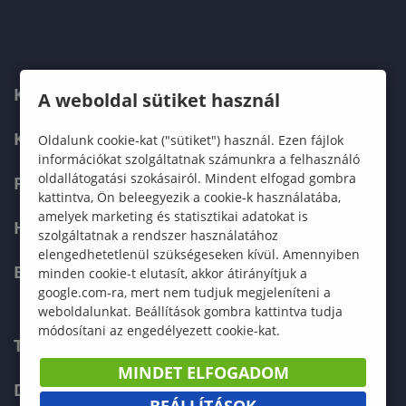
KARUNK
A weboldal sütiket használ
KÉPZÉSEK
Oldalunk cookie-kat ("sütiket") használ. Ezen fájlok
információkat szolgáltatnak számunkra a felhasználó
oldallátogatási szokásairól. Mindent elfogad gombra
FELVÉTELIZŐKNEK
kattintva, Ön beleegyezik a cookie-k használatába,
amelyek marketing és statisztikai adatokat is
HALLGATÓKNAK
szolgáltatnak a rendszer használatához
elengedhetetlenül szükségeseken kívül. Amennyiben
ERASMUS+
minden cookie-t elutasít, akkor átirányítjuk a
google.com-ra, mert nem tudjuk megjeleníteni a
weboldalunkat. Beállítások gombra kattintva tudja
módosítani az engedélyezett cookie-kat.
TELEFONKÖNYV
MINDET ELFOGADOM
DOKUMENTUMOK
BEÁLLÍTÁSOK