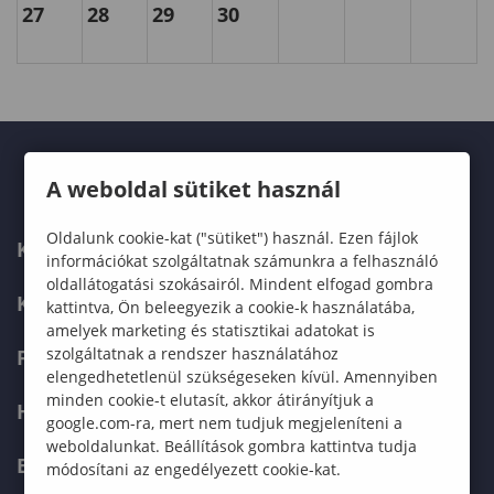
27
28
29
30
A weboldal sütiket használ
Oldalunk cookie-kat ("sütiket") használ. Ezen fájlok
KARUNK
információkat szolgáltatnak számunkra a felhasználó
oldallátogatási szokásairól. Mindent elfogad gombra
KÉPZÉSEK
kattintva, Ön beleegyezik a cookie-k használatába,
amelyek marketing és statisztikai adatokat is
szolgáltatnak a rendszer használatához
FELVÉTELIZŐKNEK
elengedhetetlenül szükségeseken kívül. Amennyiben
minden cookie-t elutasít, akkor átirányítjuk a
HALLGATÓKNAK
google.com-ra, mert nem tudjuk megjeleníteni a
weboldalunkat. Beállítások gombra kattintva tudja
ERASMUS+
módosítani az engedélyezett cookie-kat.