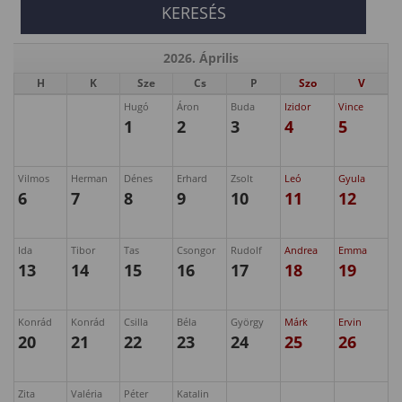
2026. Április
H
K
Sze
Cs
P
Szo
V
Hugó
Áron
Buda
Izidor
Vince
1
2
3
4
5
Vilmos
Herman
Dénes
Erhard
Zsolt
Leó
Gyula
6
7
8
9
10
11
12
Ida
Tibor
Tas
Csongor
Rudolf
Andrea
Emma
13
14
15
16
17
18
19
Konrád
Konrád
Csilla
Béla
György
Márk
Ervin
20
21
22
23
24
25
26
Zita
Valéria
Péter
Katalin