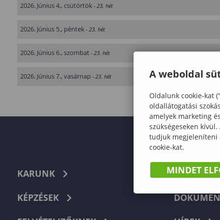
2026. Június 4., csütörtök
- 23. hét
2026. Június 5., péntek
- 23. hét
2026. Június 6., szombat
- 23. hét
A weboldal süt
2026. Június 7., vasárnap
- 23. hét
Oldalunk cookie-kat (
oldallátogatási szoká
amelyek marketing és 
szükségeseken kívül.
tudjuk megjeleníteni
cookie-kat.
MINDET EL
KARUNK
TELEFON
KÉPZÉSEK
DOKUMEN