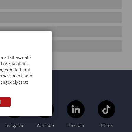
ra a felhasználó
k használatába,
engedhetetlenül
com-ra, mert nem
 engedélyezett
M
Instagram
YouTube
LinkedIn
TikTok