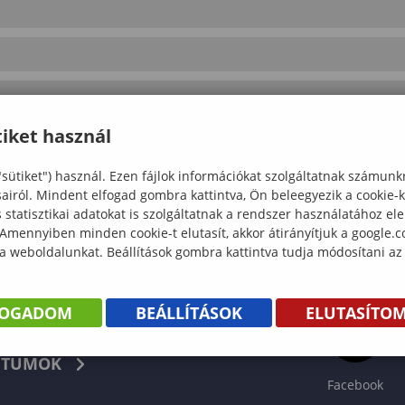
iket használ
"sütiket") használ. Ezen fájlok információkat szolgáltatnak számunk
sairól. Mindent elfogad gombra kattintva, Ön beleegyezik a cookie-
statisztikai adatokat is szolgáltatnak a rendszer használatához el
 Amennyiben minden cookie-t elutasít, akkor átirányítjuk a google.
 a weboldalunkat. Beállítások gombra kattintva tudja módosítani az
FOGADOM
BEÁLLÍTÁSOK
ELUTASÍTO
KÖNYV
TUMOK
Facebook