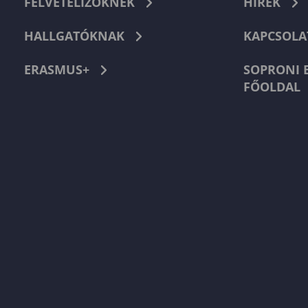
FELVÉTELIZŐKNEK
HÍREK
HALLGATÓKNAK
KAPCSOLA
ERASMUS+
SOPRONI 
FŐOLDAL