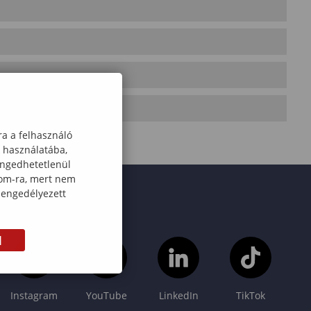
ra a felhasználó
k használatába,
engedhetetlenül
com-ra, mert nem
 engedélyezett
M
Instagram
YouTube
LinkedIn
TikTok