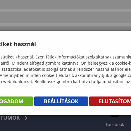
iket használ
"sütiket") használ. Ezen fájlok információkat szolgáltatnak számunk
sairól. Mindent elfogad gombra kattintva, Ön beleegyezik a cookie-
statisztikai adatokat is szolgáltatnak a rendszer használatához el
 Amennyiben minden cookie-t elutasít, akkor átirányítjuk a google.
 a weboldalunkat. Beállítások gombra kattintva tudja módosítani az
FOGADOM
BEÁLLÍTÁSOK
ELUTASÍTO
KÖNYV
TUMOK
Facebook