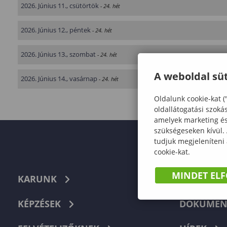
2026. Június 11., csütörtök
- 24. hét
2026. Június 12., péntek
- 24. hét
2026. Június 13., szombat
- 24. hét
A weboldal süt
2026. Június 14., vasárnap
- 24. hét
Oldalunk cookie-kat (
oldallátogatási szoká
amelyek marketing és 
szükségeseken kívül.
tudjuk megjeleníteni
cookie-kat.
MINDET EL
KARUNK
TELEFON
KÉPZÉSEK
DOKUMEN