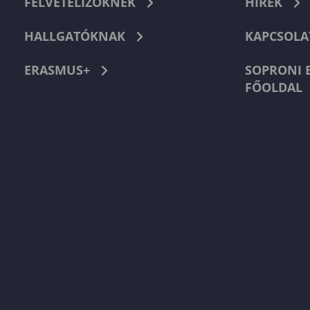
FELVÉTELIZŐKNEK
HÍREK
HALLGATÓKNAK
KAPCSOLA
ERASMUS+
SOPRONI 
FŐOLDAL