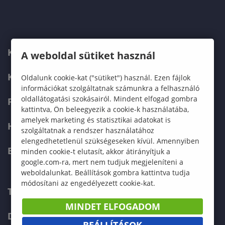
KARUNK
A weboldal sütiket használ
KÉPZÉSEK
Oldalunk cookie-kat ("sütiket") használ. Ezen fájlok
információkat szolgáltatnak számunkra a felhasználó
oldallátogatási szokásairól. Mindent elfogad gombra
FELVÉTELIZŐKNEK
kattintva, Ön beleegyezik a cookie-k használatába,
amelyek marketing és statisztikai adatokat is
HALLGATÓKNAK
szolgáltatnak a rendszer használatához
elengedhetetlenül szükségeseken kívül. Amennyiben
ERASMUS+
minden cookie-t elutasít, akkor átirányítjuk a
google.com-ra, mert nem tudjuk megjeleníteni a
weboldalunkat. Beállítások gombra kattintva tudja
módosítani az engedélyezett cookie-kat.
TELEFONKÖNYV
MINDET ELFOGADOM
DOKUMENTUMOK
BEÁLLÍTÁSOK