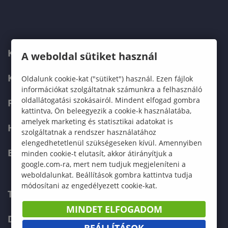
KARUNK
A weboldal sütiket használ
KÉPZÉSEK
Oldalunk cookie-kat ("sütiket") használ. Ezen fájlok
információkat szolgáltatnak számunkra a felhasználó
oldallátogatási szokásairól. Mindent elfogad gombra
FELVÉTELIZŐKNEK
kattintva, Ön beleegyezik a cookie-k használatába,
amelyek marketing és statisztikai adatokat is
HALLGATÓKNAK
szolgáltatnak a rendszer használatához
elengedhetetlenül szükségeseken kívül. Amennyiben
ERASMUS+
minden cookie-t elutasít, akkor átirányítjuk a
google.com-ra, mert nem tudjuk megjeleníteni a
weboldalunkat. Beállítások gombra kattintva tudja
módosítani az engedélyezett cookie-kat.
TELEFONKÖNYV
MINDET ELFOGADOM
DOKUMENTUMOK
BEÁLLÍTÁSOK