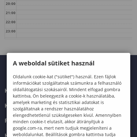
20:00
21:00
22:00
23:00
A weboldal sütiket használ
Oldalunk cookie-kat ("sütiket") használ. Ezen fájlok
információkat szolgáltatnak számunkra a felhasználó
oldallátogatási szokásairól. Mindent elfogad gombra
KARUNK
kattintva, Ön beleegyezik a cookie-k használatába,
amelyek marketing és statisztikai adatokat is
KÉPZÉSEK
szolgáltatnak a rendszer használatához
elengedhetetlenül szükségeseken kívül. Amennyiben
FELVÉTELIZŐKNEK
minden cookie-t elutasít, akkor átirányítjuk a
google.com-ra, mert nem tudjuk megjeleníteni a
weboldalunkat. Beállítások gombra kattintva tudja
HALLGATÓKNAK