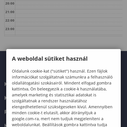
20:00
21:00
22:00
23:00
A weboldal sütiket használ
Oldalunk cookie-kat ("sütiket") használ. Ezen fájlok
információkat szolgáltatnak számunkra a felhasználó
oldallátogatási szokásairól. Mindent elfogad gombra
KARUNK
kattintva, Ön beleegyezik a cookie-k használatába,
amelyek marketing és statisztikai adatokat is
KÉPZÉSEK
szolgáltatnak a rendszer használatához
elengedhetetlenül szükségeseken kívül. Amennyiben
FELVÉTELIZŐKNEK
minden cookie-t elutasít, akkor átirányítjuk a
google.com-ra, mert nem tudjuk megjeleníteni a
weboldalunkat. Beállítások gombra kattintva tudja
HALLGATÓKNAK