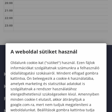
20:00
21:00
22:00
23:00
A weboldal sütiket használ
Oldalunk cookie-kat ("sütiket") használ. Ezen fájlok
információkat szolgáltatnak számunkra a felhasználó
oldallátogatási szokásairól. Mindent elfogad gombra
KARUNK
kattintva, Ön beleegyezik a cookie-k használatába,
amelyek marketing és statisztikai adatokat is
KÉPZÉSEK
szolgáltatnak a rendszer használatához
elengedhetetlenül szükségeseken kívül. Amennyiben
FELVÉTELIZŐKNEK
minden cookie-t elutasít, akkor átirányítjuk a
google.com-ra, mert nem tudjuk megjeleníteni a
weboldalunkat. Beállítások gombra kattintva tudja
HALLGATÓKNAK