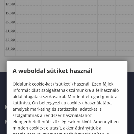
18:00
19:00
20:00
21:00
22:00
23:00
A weboldal sütiket használ
Oldalunk cookie-kat ("sütiket") használ. Ezen fájlok
információkat szolgáltatnak számunkra a felhasználó
oldallátogatási szokásairól. Mindent elfogad gombra
kattintva, Ön beleegyezik a cookie-k használatába,
KARUNK
amelyek marketing és statisztikai adatokat is
szolgáltatnak a rendszer használatához
KÉPZÉSEK
elengedhetetlenül szükségeseken kívül. Amennyiben
minden cookie-t elutasít, akkor átirányítjuk a