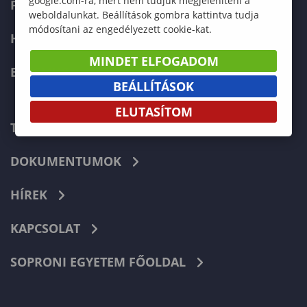
google.com-ra, mert nem tudjuk megjeleníteni a
FELVÉTELIZŐKNEK
weboldalunkat. Beállítások gombra kattintva tudja
módosítani az engedélyezett cookie-kat.
HALLGATÓKNAK
MINDET ELFOGADOM
ERASMUS+
BEÁLLÍTÁSOK
ELUTASÍTOM
TELEFONKÖNYV
DOKUMENTUMOK
HÍREK
KAPCSOLAT
SOPRONI EGYETEM FŐOLDAL