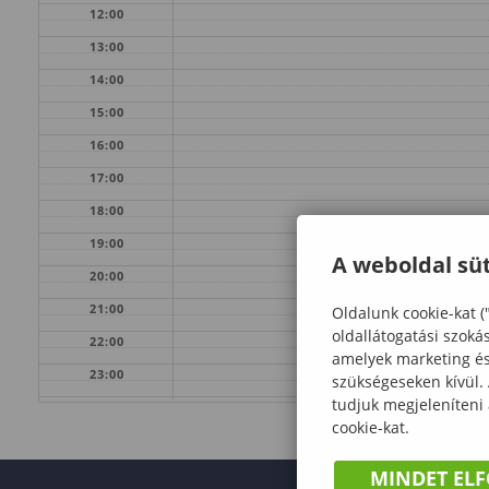
12:00
13:00
14:00
15:00
16:00
17:00
18:00
19:00
A weboldal süt
20:00
21:00
Oldalunk cookie-kat (
oldallátogatási szoká
22:00
amelyek marketing és 
23:00
szükségeseken kívül.
tudjuk megjeleníteni
cookie-kat.
MINDET EL