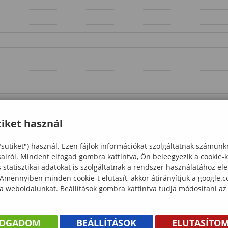
iket használ
"sütiket") használ. Ezen fájlok információkat szolgáltatnak számunk
sairól. Mindent elfogad gombra kattintva, Ön beleegyezik a cookie-
statisztikai adatokat is szolgáltatnak a rendszer használatához el
 Amennyiben minden cookie-t elutasít, akkor átirányítjuk a google.
 a weboldalunkat. Beállítások gombra kattintva tudja módosítani az
FOGADOM
BEÁLLÍTÁSOK
ELUTASÍTO