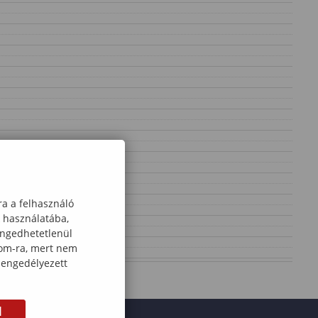
ra a felhasználó
k használatába,
engedhetetlenül
com-ra, mert nem
 engedélyezett
M