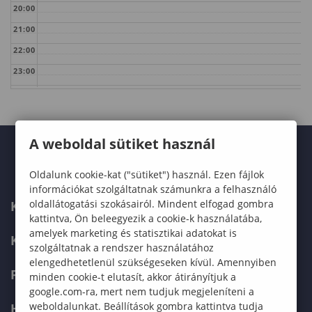
20:00
21:00
22:00
23:00
A weboldal sütiket használ
Oldalunk cookie-kat ("sütiket") használ. Ezen fájlok
információkat szolgáltatnak számunkra a felhasználó
oldallátogatási szokásairól. Mindent elfogad gombra
KARUNK
kattintva, Ön beleegyezik a cookie-k használatába,
amelyek marketing és statisztikai adatokat is
KÉPZÉSEK
szolgáltatnak a rendszer használatához
elengedhetetlenül szükségeseken kívül. Amennyiben
FELVÉTELIZŐKNEK
minden cookie-t elutasít, akkor átirányítjuk a
google.com-ra, mert nem tudjuk megjeleníteni a
weboldalunkat. Beállítások gombra kattintva tudja
HALLGATÓKNAK