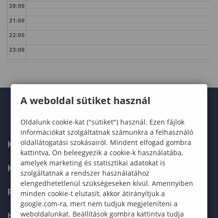
20:00
21:00
22:00
23:00
A weboldal sütiket használ
Oldalunk cookie-kat ("sütiket") használ. Ezen fájlok
információkat szolgáltatnak számunkra a felhasználó
oldallátogatási szokásairól. Mindent elfogad gombra
KARUNK
kattintva, Ön beleegyezik a cookie-k használatába,
amelyek marketing és statisztikai adatokat is
KÉPZÉSEK
szolgáltatnak a rendszer használatához
elengedhetetlenül szükségeseken kívül. Amennyiben
FELVÉTELIZŐKNEK
minden cookie-t elutasít, akkor átirányítjuk a
google.com-ra, mert nem tudjuk megjeleníteni a
weboldalunkat. Beállítások gombra kattintva tudja
HALLGATÓKNAK