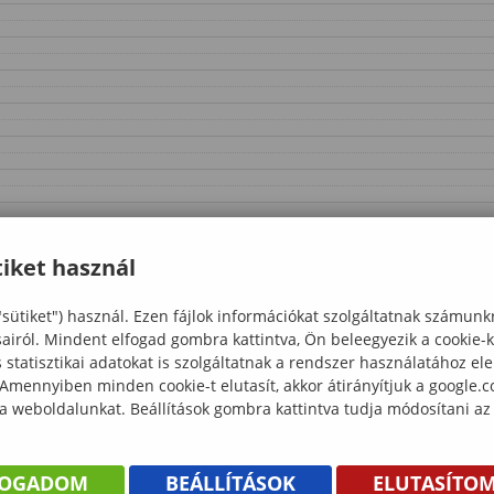
iket használ
"sütiket") használ. Ezen fájlok információkat szolgáltatnak számunk
sairól. Mindent elfogad gombra kattintva, Ön beleegyezik a cookie-
statisztikai adatokat is szolgáltatnak a rendszer használatához el
 Amennyiben minden cookie-t elutasít, akkor átirányítjuk a google.
 a weboldalunkat. Beállítások gombra kattintva tudja módosítani az
FOGADOM
BEÁLLÍTÁSOK
ELUTASÍTO