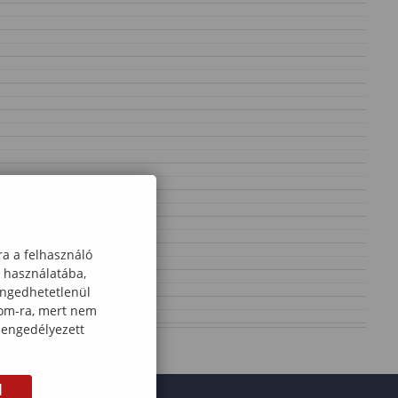
ra a felhasználó
k használatába,
engedhetetlenül
com-ra, mert nem
 engedélyezett
M