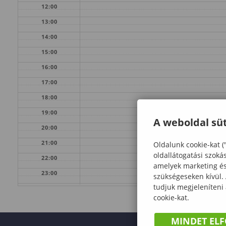
12:00
13:00
14:00
15:00
16:00
17:00
18:00
19:00
A weboldal süt
20:00
21:00
Oldalunk cookie-kat (
oldallátogatási szoká
22:00
amelyek marketing és 
23:00
szükségeseken kívül.
tudjuk megjeleníteni
cookie-kat.
MINDET EL