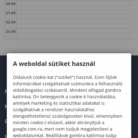
20:00
21:00
22:00
23:00
A weboldal sütiket használ
Oldalunk cookie-kat ("sütiket") használ. Ezen fájlok
információkat szolgáltatnak számunkra a felhasználó
oldallátogatási szokásairól. Mindent elfogad gombra
KARUNK
kattintva, Ön beleegyezik a cookie-k használatába,
amelyek marketing és statisztikai adatokat is
KÉPZÉSEK
szolgáltatnak a rendszer használatához
elengedhetetlenül szükségeseken kívül. Amennyiben
FELVÉTELIZŐKNEK
minden cookie-t elutasít, akkor átirányítjuk a
google.com-ra, mert nem tudjuk megjeleníteni a
weboldalunkat. Beállítások gombra kattintva tudja
HALLGATÓKNAK