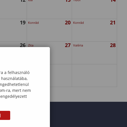
19
20
21
Konrád
Konrád
26
27
28
Zita
Valéria
ra a felhasználó
k használatába,
engedhetetlenül
com-ra, mert nem
 engedélyezett
M