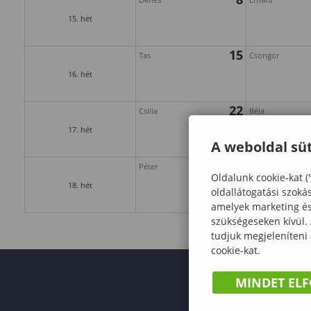
15. hét
15
Tas
Csongor
16. hét
22
Csilla
Béla
17. hét
A weboldal süt
29
Péter
Katalin
Oldalunk cookie-kat (
18. hét
oldallátogatási szoká
amelyek marketing és 
szükségeseken kívül.
tudjuk megjeleníteni
cookie-kat.
MINDET EL