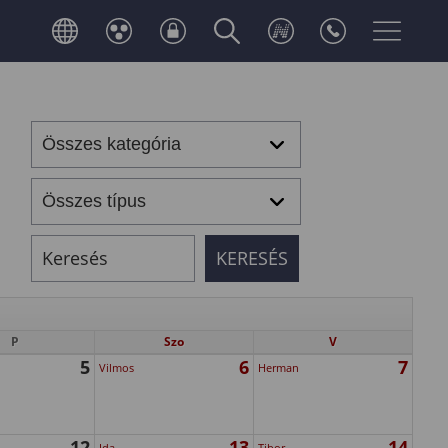
P
Szo
V
5
6
7
Vilmos
Herman
12
13
14
Ida
Tibor