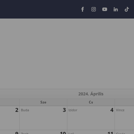
2024. Április
Sze
Cs
2
3
4
Buda
Izidor
Vince
9
10
11
Zsolt
Leó
Gyula