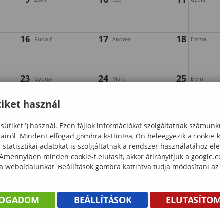
16
17
18
Rudolf
Andrea
Emma
23
24
25
György
Márk
Ervin
iket használ
30
"sütiket") használ. Ezen fájlok információkat szolgáltatnak számunk
sairól. Mindent elfogad gombra kattintva, Ön beleegyezik a cookie-
statisztikai adatokat is szolgáltatnak a rendszer használatához el
 Amennyiben minden cookie-t elutasít, akkor átirányítjuk a google.
 a weboldalunkat. Beállítások gombra kattintva tudja módosítani az
FOGADOM
BEÁLLÍTÁSOK
ELUTASÍTO