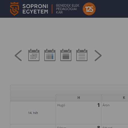
H
K
1
Hugó
Áron
14. hét
8
Dénes
Erhard