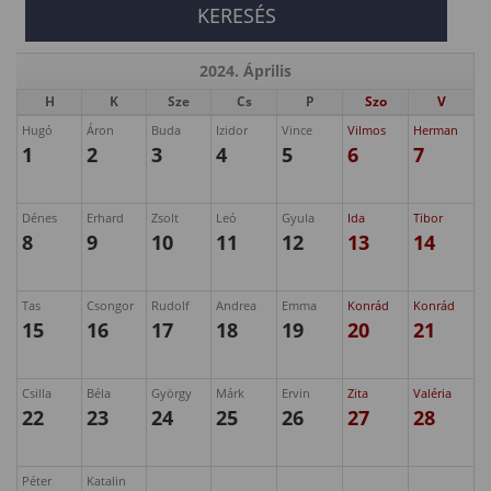
2024. Április
H
K
Sze
Cs
P
Szo
V
Hugó
Áron
Buda
Izidor
Vince
Vilmos
Herman
1
2
3
4
5
6
7
Dénes
Erhard
Zsolt
Leó
Gyula
Ida
Tibor
8
9
10
11
12
13
14
Tas
Csongor
Rudolf
Andrea
Emma
Konrád
Konrád
15
16
17
18
19
20
21
Csilla
Béla
György
Márk
Ervin
Zita
Valéria
22
23
24
25
26
27
28
Péter
Katalin