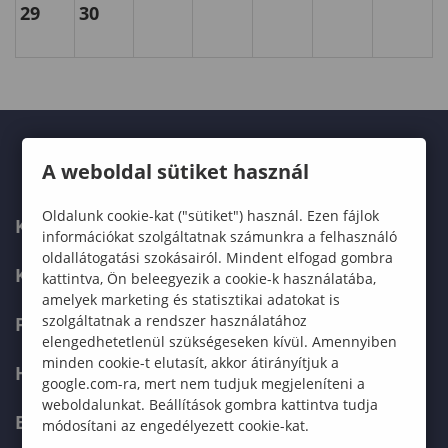
29
30
A weboldal sütiket használ
Oldalunk cookie-kat ("sütiket") használ. Ezen fájlok
KARUNK
információkat szolgáltatnak számunkra a felhasználó
oldallátogatási szokásairól. Mindent elfogad gombra
KÉPZÉSEK
kattintva, Ön beleegyezik a cookie-k használatába,
amelyek marketing és statisztikai adatokat is
szolgáltatnak a rendszer használatához
FELVÉTELIZŐKNEK
elengedhetetlenül szükségeseken kívül. Amennyiben
minden cookie-t elutasít, akkor átirányítjuk a
HALLGATÓKNAK
google.com-ra, mert nem tudjuk megjeleníteni a
weboldalunkat. Beállítások gombra kattintva tudja
ERASMUS+
módosítani az engedélyezett cookie-kat.