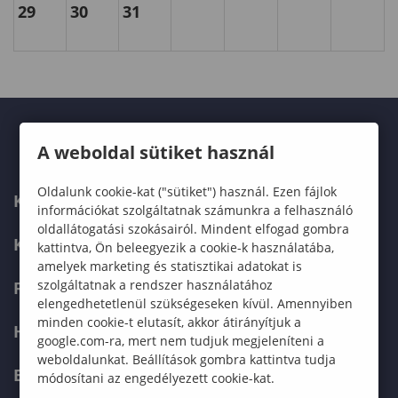
29
30
31
A weboldal sütiket használ
Oldalunk cookie-kat ("sütiket") használ. Ezen fájlok
KARUNK
információkat szolgáltatnak számunkra a felhasználó
oldallátogatási szokásairól. Mindent elfogad gombra
KÉPZÉSEK
kattintva, Ön beleegyezik a cookie-k használatába,
amelyek marketing és statisztikai adatokat is
szolgáltatnak a rendszer használatához
FELVÉTELIZŐKNEK
elengedhetetlenül szükségeseken kívül. Amennyiben
minden cookie-t elutasít, akkor átirányítjuk a
HALLGATÓKNAK
google.com-ra, mert nem tudjuk megjeleníteni a
weboldalunkat. Beállítások gombra kattintva tudja
ERASMUS+
módosítani az engedélyezett cookie-kat.