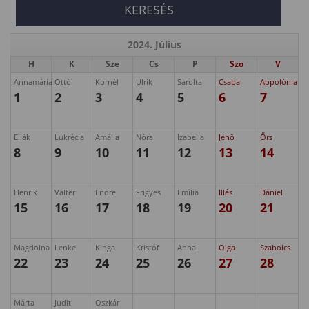
2024. Július
H
K
Sze
Cs
P
Szo
V
Annamária
Ottó
Kornél
Ulrik
Sarolta
Csaba
Appolónia
1
2
3
4
5
6
7
Ellák
Lukrécia
Amália
Nóra
Izabella
Jenő
Őrs
8
9
10
11
12
13
14
Henrik
Valter
Endre
Frigyes
Emília
Illés
Dániel
15
16
17
18
19
20
21
Magdolna
Lenke
Kinga
Kristóf
Anna
Olga
Szabolcs
22
23
24
25
26
27
28
Márta
Judit
Oszkár